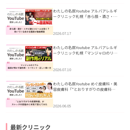
わたしの名医Youtube アルバアレルギ
ークリニック札幌「赤ら顔・酒さ・ニ
キビ跡にVビームは効く？向いている赤
みを医師が徹底解説」を公開いたしま
した。
2026.07.17
わたしの名医Youtube アルバアレルギ
ークリニック札幌「マンジャロのリア
ル｜医師が明かす副作用・リバウン
ド・正しい使い方」を公開いたしまし
た。
2026.07.10
わたしの名医Youtube めぐ皮膚科・美
容皮膚科「”とおりすがりの皮膚科
医”がスレッズの肌悩みに本気で答えて
みた」を公開いたしました。
2026.06.05
最新クリニック