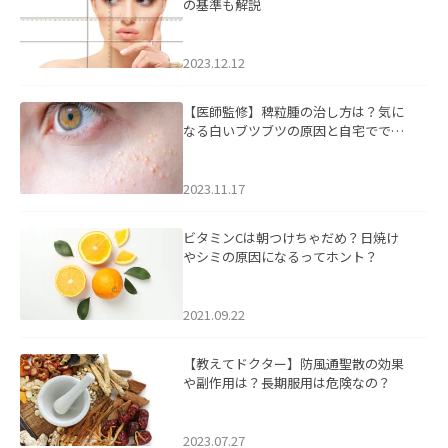
の基準も解説
2023.12.12
【医師監修】稗粒腫の治し方は？気に
なる白いブツブツの原因と自宅ででき
るケアについて
2023.11.17
ビタミンCは朝つけちゃだめ？日焼け
やシミの原因になるってホント？
2021.09.22
【教えてドクター】防風通聖散の効果
や副作用は？長期服用は危険なの？
2023.07.27