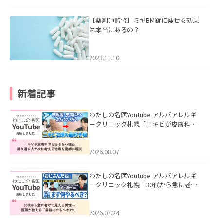
【薬剤師監修】ミヤBM錠に痩せる効果
は本当にあるの？
2023.11.10
新着記事
わたしの名医Youtube アルバアレルギ
ークリニック札幌「ニキビが皮膚科で
も治らない理由｜繰り返す人が次に考
える治療を医師が解説」を公開いたし
ました。
2026.08.07
わたしの名医Youtube アルバアレルギ
ークリニック札幌「30代から急に老け
て見える男性へ｜医師が教える「最初
にやるべき3つ」」を公開いたしまし
た。
2026.07.24