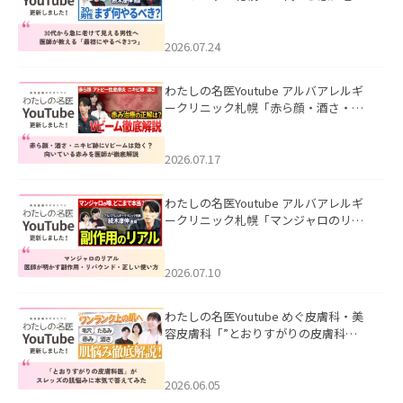
て見える男性へ｜医師が教える「最初
にやるべき3つ」」を公開いたしまし
た。
2026.07.24
わたしの名医Youtube アルバアレルギ
ークリニック札幌「赤ら顔・酒さ・ニ
キビ跡にVビームは効く？向いている赤
みを医師が徹底解説」を公開いたしま
した。
2026.07.17
わたしの名医Youtube アルバアレルギ
ークリニック札幌「マンジャロのリア
ル｜医師が明かす副作用・リバウン
ド・正しい使い方」を公開いたしまし
た。
2026.07.10
わたしの名医Youtube めぐ皮膚科・美
容皮膚科「”とおりすがりの皮膚科
医”がスレッズの肌悩みに本気で答えて
みた」を公開いたしました。
2026.06.05