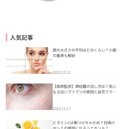
人気記事
顔の大きさの平均はどのくらい？小顔
の基準も解説
2023.12.12
【医師監修】稗粒腫の治し方は？気に
なる白いブツブツの原因と自宅ででき
るケアについて
2023.11.17
ビタミンCは朝つけちゃだめ？日焼け
やシミの原因になるってホント？