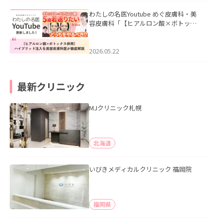
わたしの名医Youtube めぐ皮膚科・美
容皮膚科「【ヒアルロン酸×ボトック
ス併用】ハイブリッド注入を美容皮膚
科医が徹底解説」を公開いたしまし
た。
2026.05.22
最新クリニック
MJクリニック札幌
北海道
いびきメディカルクリニック 福岡院
福岡県