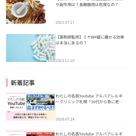
や副作用は？長期服用は危険なの？
2023.07.27
【薬剤師監修】ミヤBM錠に痩せる効果
は本当にあるの？
2023.11.10
新着記事
わたしの名医Youtube アルバアレルギ
ークリニック札幌「30代から急に老け
て見える男性へ｜医師が教える「最初
にやるべき3つ」」を公開いたしまし
た。
2026.07.24
わたしの名医Youtube アルバアレルギ