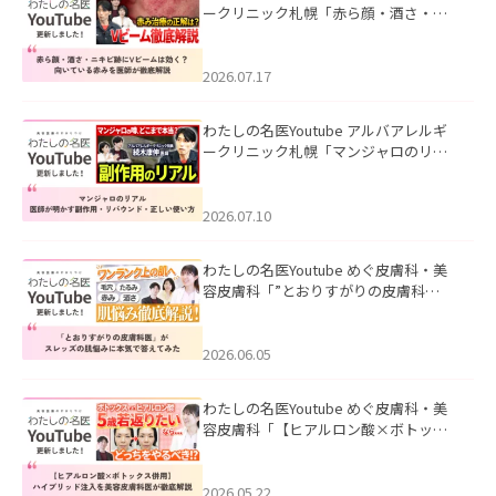
ークリニック札幌「赤ら顔・酒さ・ニ
キビ跡にVビームは効く？向いている赤
みを医師が徹底解説」を公開いたしま
した。
2026.07.17
わたしの名医Youtube アルバアレルギ
ークリニック札幌「マンジャロのリア
ル｜医師が明かす副作用・リバウン
ド・正しい使い方」を公開いたしまし
た。
2026.07.10
わたしの名医Youtube めぐ皮膚科・美
容皮膚科「”とおりすがりの皮膚科
医”がスレッズの肌悩みに本気で答えて
みた」を公開いたしました。
2026.06.05
わたしの名医Youtube めぐ皮膚科・美
容皮膚科「【ヒアルロン酸×ボトック
ス併用】ハイブリッド注入を美容皮膚
科医が徹底解説」を公開いたしまし
た。
2026.05.22