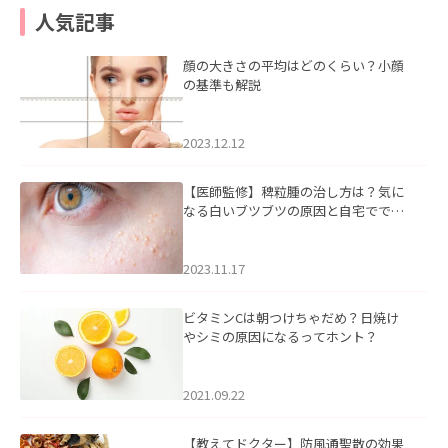
人気記事
顔の大きさの平均はどのくらい？小顔
の基準も解説
2023.12.12
【医師監修】稗粒腫の治し方は？気に
なる白いブツブツの原因と自宅ででき
るケアについて
2023.11.17
ビタミンCは朝つけちゃだめ？日焼け
やシミの原因になるってホント？
2021.09.22
【教えてドクター】防風通聖散の効果