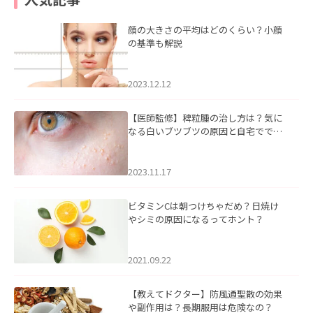
顔の大きさの平均はどのくらい？小顔
の基準も解説
2023.12.12
【医師監修】稗粒腫の治し方は？気に
なる白いブツブツの原因と自宅ででき
るケアについて
2023.11.17
ビタミンCは朝つけちゃだめ？日焼け
やシミの原因になるってホント？
2021.09.22
【教えてドクター】防風通聖散の効果
や副作用は？長期服用は危険なの？