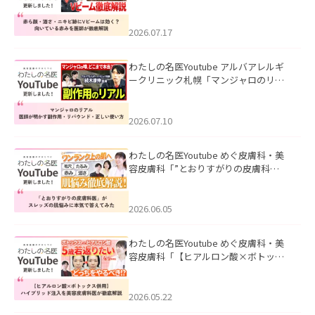
キビ跡にVビームは効く？向いている赤
みを医師が徹底解説」を公開いたしま
した。
2026.07.17
わたしの名医Youtube アルバアレルギ
ークリニック札幌「マンジャロのリア
ル｜医師が明かす副作用・リバウン
ド・正しい使い方」を公開いたしまし
た。
2026.07.10
わたしの名医Youtube めぐ皮膚科・美
容皮膚科「”とおりすがりの皮膚科
医”がスレッズの肌悩みに本気で答えて
みた」を公開いたしました。
2026.06.05
わたしの名医Youtube めぐ皮膚科・美
容皮膚科「【ヒアルロン酸×ボトック
ス併用】ハイブリッド注入を美容皮膚
科医が徹底解説」を公開いたしまし
た。
2026.05.22