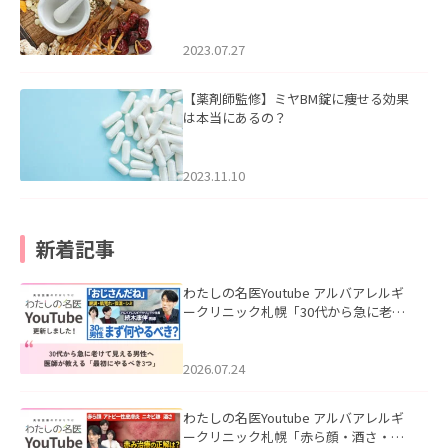
2023.07.27
【薬剤師監修】ミヤBM錠に痩せる効果
は本当にあるの？
2023.11.10
新着記事
わたしの名医Youtube アルバアレルギ
ークリニック札幌「30代から急に老け
て見える男性へ｜医師が教える「最初
にやるべき3つ」」を公開いたしまし
た。
2026.07.24
わたしの名医Youtube アルバアレルギ
ークリニック札幌「赤ら顔・酒さ・ニ