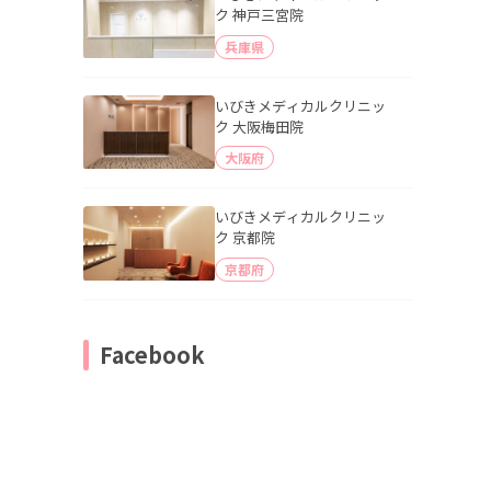
ク 神戸三宮院
兵庫県
いびきメディカルクリニッ
ク 大阪梅田院
大阪府
いびきメディカルクリニッ
ク 京都院
京都府
Facebook