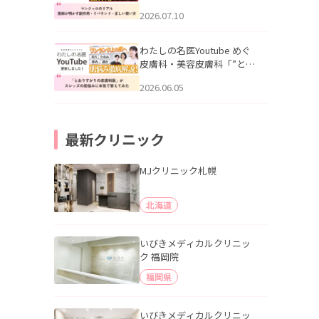
幌「マンジャロのリアル｜
2026.07.10
医師が明かす副作用・リバ
ウンド・正しい使い方」を
公開いたしました。
わたしの名医Youtube めぐ
皮膚科・美容皮膚科「”とお
りすがりの皮膚科医”がスレ
2026.06.05
ッズの肌悩みに本気で答え
てみた」を公開いたしまし
た。
最新クリニック
MJクリニック札幌
北海道
いびきメディカルクリニッ
ク 福岡院
福岡県
いびきメディカルクリニッ