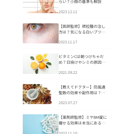
らい？小顔の基準も解説
2023.12.12
【医師監修】稗粒腫の治し
方は？気になる白いブツブ
ツの原因と自宅でできるケ
2023.11.17
アについて
ビタミンCは朝つけちゃだ
め？日焼けやシミの原因に
なるってホント？
2021.09.22
【教えてドクター】防風通
聖散の効果や副作用は？長
期服用は危険なの？
2023.07.27
【薬剤師監修】ミヤBM錠に
痩せる効果は本当にある
の？
2023.11.10