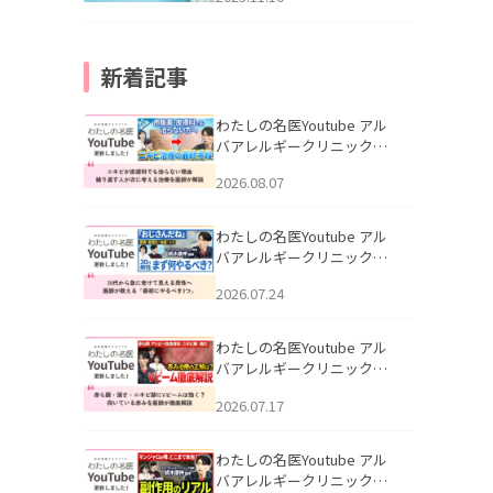
新着記事
わたしの名医Youtube アル
バアレルギークリニック札
幌「ニキビが皮膚科でも治
2026.08.07
らない理由｜繰り返す人が
次に考える治療を医師が解
説」を公開いたしました。
わたしの名医Youtube アル
バアレルギークリニック札
幌「30代から急に老けて見
2026.07.24
える男性へ｜医師が教える
「最初にやるべき3つ」」を
公開いたしました。
わたしの名医Youtube アル
バアレルギークリニック札
幌「赤ら顔・酒さ・ニキビ
2026.07.17
跡にVビームは効く？向いて
いる赤みを医師が徹底解
説」を公開いたしました。
わたしの名医Youtube アル
バアレルギークリニック札