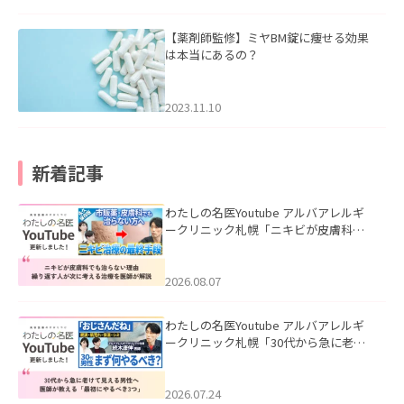
【薬剤師監修】ミヤBM錠に痩せる効果
は本当にあるの？
2023.11.10
新着記事
わたしの名医Youtube アルバアレルギ
ークリニック札幌「ニキビが皮膚科で
も治らない理由｜繰り返す人が次に考
える治療を医師が解説」を公開いたし
ました。
2026.08.07
わたしの名医Youtube アルバアレルギ
ークリニック札幌「30代から急に老け
て見える男性へ｜医師が教える「最初
にやるべき3つ」」を公開いたしまし
た。
2026.07.24