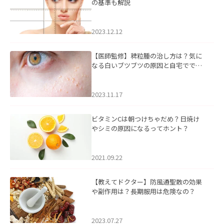
の基準も解説
2023.12.12
【医師監修】稗粒腫の治し方は？気に
なる白いブツブツの原因と自宅ででき
るケアについて
2023.11.17
ビタミンCは朝つけちゃだめ？日焼け
やシミの原因になるってホント？
2021.09.22
【教えてドクター】防風通聖散の効果
や副作用は？長期服用は危険なの？
2023.07.27