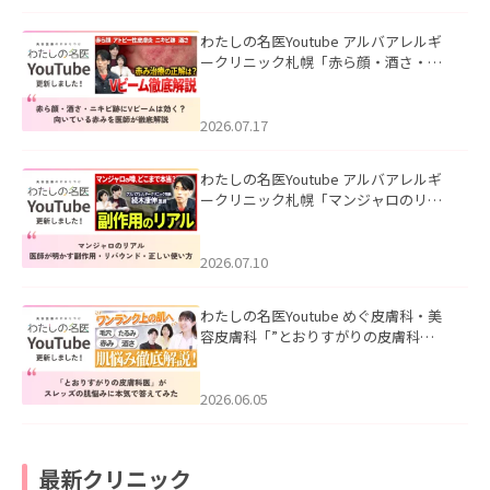
わたしの名医Youtube アルバアレルギ
ークリニック札幌「赤ら顔・酒さ・ニ
キビ跡にVビームは効く？向いている赤
みを医師が徹底解説」を公開いたしま
した。
2026.07.17
わたしの名医Youtube アルバアレルギ
ークリニック札幌「マンジャロのリア
ル｜医師が明かす副作用・リバウン
ド・正しい使い方」を公開いたしまし
た。
2026.07.10
わたしの名医Youtube めぐ皮膚科・美
容皮膚科「”とおりすがりの皮膚科
医”がスレッズの肌悩みに本気で答えて
みた」を公開いたしました。
2026.06.05
最新クリニック