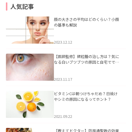
人気記事
顔の大きさの平均はどのくらい？小顔
の基準も解説
2023.12.12
【医師監修】稗粒腫の治し方は？気に
なる白いブツブツの原因と自宅ででき
るケアについて
2023.11.17
ビタミンCは朝つけちゃだめ？日焼け
やシミの原因になるってホント？
2021.09.22
【教えてドクター】防風通聖散の効果