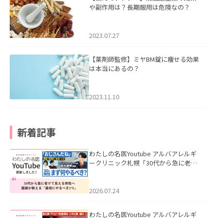
や副作用は？長期服用は危険なの？
2023.07.27
【薬剤師監修】ミヤBM錠に痩せる効果
は本当にあるの？
2023.11.10
新着記事
わたしの名医Youtube アルバアレルギ
ークリニック札幌「30代から急に老け
て見える男性へ｜医師が教える「最初
にやるべき3つ」」を公開いたしまし
た。
2026.07.24
わたしの名医Youtube アルバアレルギ