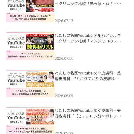
ークリニック札幌「赤ら顔・酒さ・ニ
キビ跡にVビームは効く？向いている赤
みを医師が徹底解説」を公開いたしま
した。
2026.07.17
わたしの名医Youtube アルバアレルギ
ークリニック札幌「マンジャロのリア
ル｜医師が明かす副作用・リバウン
ド・正しい使い方」を公開いたしまし
た。
2026.07.10
わたしの名医Youtube めぐ皮膚科・美
容皮膚科「”とおりすがりの皮膚科
医”がスレッズの肌悩みに本気で答えて
みた」を公開いたしました。
2026.06.05
わたしの名医Youtube めぐ皮膚科・美
容皮膚科「【ヒアルロン酸×ボトック
ス併用】ハイブリッド注入を美容皮膚
科医が徹底解説」を公開いたしまし
た。
2026.05.22