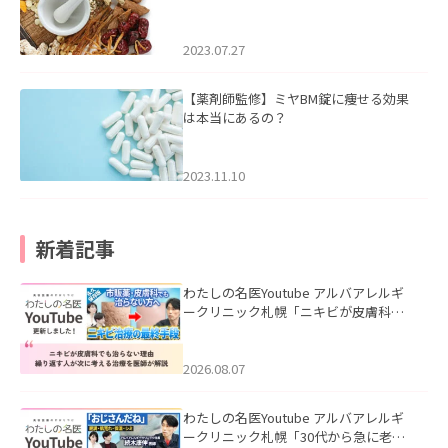
2023.07.27
【薬剤師監修】ミヤBM錠に痩せる効果
は本当にあるの？
2023.11.10
新着記事
わたしの名医Youtube アルバアレルギ
ークリニック札幌「ニキビが皮膚科で
も治らない理由｜繰り返す人が次に考
える治療を医師が解説」を公開いたし
ました。
2026.08.07
わたしの名医Youtube アルバアレルギ
ークリニック札幌「30代から急に老け