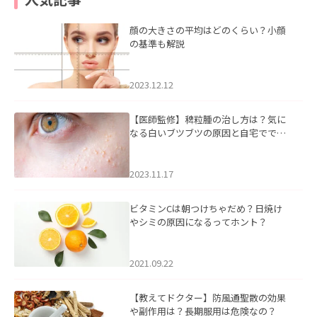
顔の大きさの平均はどのくらい？小顔
の基準も解説
2023.12.12
【医師監修】稗粒腫の治し方は？気に
なる白いブツブツの原因と自宅ででき
るケアについて
2023.11.17
ビタミンCは朝つけちゃだめ？日焼け
やシミの原因になるってホント？
2021.09.22
【教えてドクター】防風通聖散の効果
や副作用は？長期服用は危険なの？