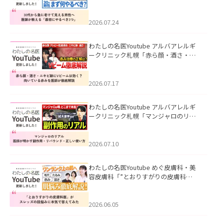
て見える男性へ｜医師が教える「最初
にやるべき3つ」」を公開いたしまし
た。
2026.07.24
わたしの名医Youtube アルバアレルギ
ークリニック札幌「赤ら顔・酒さ・ニ
キビ跡にVビームは効く？向いている赤
みを医師が徹底解説」を公開いたしま
した。
2026.07.17
わたしの名医Youtube アルバアレルギ
ークリニック札幌「マンジャロのリア
ル｜医師が明かす副作用・リバウン
ド・正しい使い方」を公開いたしまし
た。
2026.07.10
わたしの名医Youtube めぐ皮膚科・美
容皮膚科「”とおりすがりの皮膚科
医”がスレッズの肌悩みに本気で答えて
みた」を公開いたしました。
2026.06.05