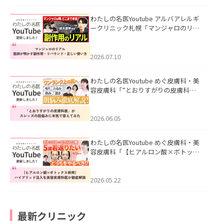
わたしの名医Youtube アルバアレルギ
ークリニック札幌「マンジャロのリア
ル｜医師が明かす副作用・リバウン
ド・正しい使い方」を公開いたしまし
た。
2026.07.10
わたしの名医Youtube めぐ皮膚科・美
容皮膚科「”とおりすがりの皮膚科
医”がスレッズの肌悩みに本気で答えて
みた」を公開いたしました。
2026.06.05
わたしの名医Youtube めぐ皮膚科・美
容皮膚科「【ヒアルロン酸×ボトック
ス併用】ハイブリッド注入を美容皮膚
科医が徹底解説」を公開いたしまし
た。
2026.05.22
最新クリニック