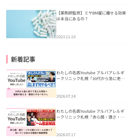
【薬剤師監修】ミヤBM錠に痩せる効果
は本当にあるの？
2023.11.10
新着記事
わたしの名医Youtube アルバアレルギ
ークリニック札幌「30代から急に老け
て見える男性へ｜医師が教える「最初
にやるべき3つ」」を公開いたしまし
た。
2026.07.24
わたしの名医Youtube アルバアレルギ
ークリニック札幌「赤ら顔・酒さ・ニ
キビ跡にVビームは効く？向いている赤
みを医師が徹底解説」を公開いたしま
した。
2026.07.17