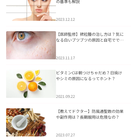
の基準も解説
2023.12.12
【医師監修】稗粒腫の治し方は？気に
なる白いブツブツの原因と自宅ででき
るケアについて
2023.11.17
ビタミンCは朝つけちゃだめ？日焼け
やシミの原因になるってホント？
2021.09.22
【教えてドクター】防風通聖散の効果
や副作用は？長期服用は危険なの？
2023.07.27