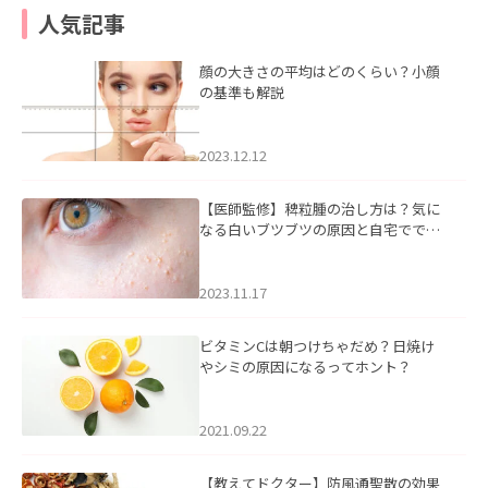
人気記事
顔の大きさの平均はどのくらい？小顔
の基準も解説
2023.12.12
【医師監修】稗粒腫の治し方は？気に
なる白いブツブツの原因と自宅ででき
るケアについて
2023.11.17
ビタミンCは朝つけちゃだめ？日焼け
やシミの原因になるってホント？
2021.09.22
【教えてドクター】防風通聖散の効果