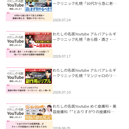
ークリニック札幌「30代から急に老け
て見える男性へ｜医師が教える「最初
にやるべき3つ」」を公開いたしまし
た。
2026.07.24
わたしの名医Youtube アルバアレルギ
ークリニック札幌「赤ら顔・酒さ・ニ
キビ跡にVビームは効く？向いている赤
みを医師が徹底解説」を公開いたしま
した。
2026.07.17
わたしの名医Youtube アルバアレルギ
ークリニック札幌「マンジャロのリア
ル｜医師が明かす副作用・リバウン
ド・正しい使い方」を公開いたしまし
た。
2026.07.10
わたしの名医Youtube めぐ皮膚科・美
容皮膚科「”とおりすがりの皮膚科
医”がスレッズの肌悩みに本気で答えて
みた」を公開いたしました。
2026.06.05