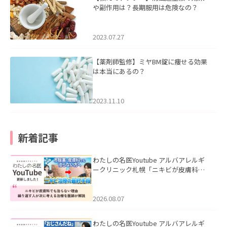
や副作用は？長期服用は危険なの？
2023.07.27
【薬剤師監修】ミヤBM錠に痩せる効果
は本当にあるの？
2023.11.10
新着記事
わたしの名医Youtube アルバアレルギ
ークリニック札幌「ニキビが皮膚科で
も治らない理由｜繰り返す人が次に考
える治療を医師が解説」を公開いたし
ました。
2026.08.07
わたしの名医Youtube アルバアレルギ