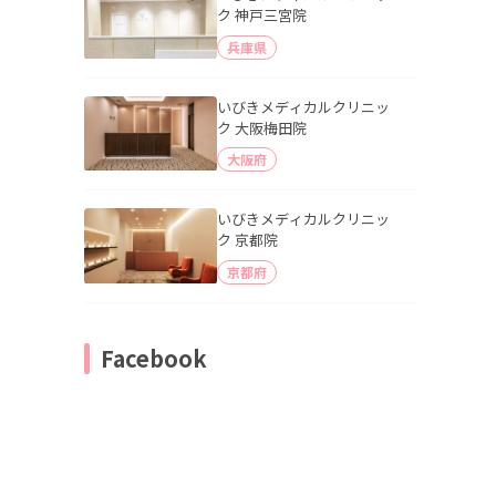
ク 神戸三宮院
兵庫県
いびきメディカルクリニッ
ク 大阪梅田院
大阪府
いびきメディカルクリニッ
ク 京都院
京都府
Facebook