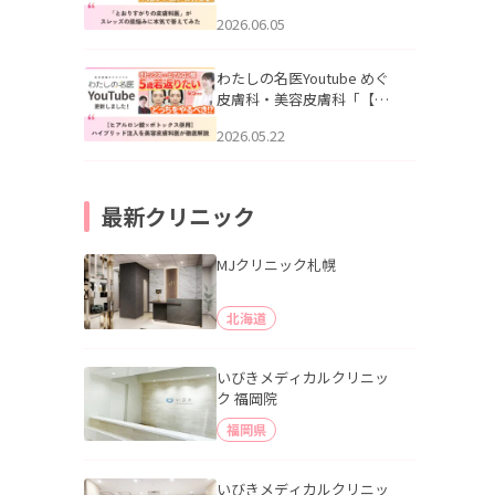
りすがりの皮膚科医”がスレ
2026.06.05
ッズの肌悩みに本気で答え
てみた」を公開いたしまし
た。
わたしの名医Youtube めぐ
皮膚科・美容皮膚科「【ヒ
アルロン酸×ボトックス併
2026.05.22
用】ハイブリッド注入を美
容皮膚科医が徹底解説」を
公開いたしました。
最新クリニック
MJクリニック札幌
北海道
いびきメディカルクリニッ
ク 福岡院
福岡県
いびきメディカルクリニッ