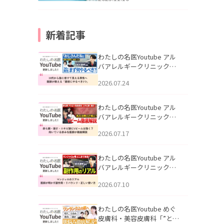
新着記事
わたしの名医Youtube アル
バアレルギークリニック札
幌「30代から急に老けて見
2026.07.24
える男性へ｜医師が教える
「最初にやるべき3つ」」を
公開いたしました。
わたしの名医Youtube アル
バアレルギークリニック札
幌「赤ら顔・酒さ・ニキビ
2026.07.17
跡にVビームは効く？向いて
いる赤みを医師が徹底解
説」を公開いたしました。
わたしの名医Youtube アル
バアレルギークリニック札
幌「マンジャロのリアル｜
2026.07.10
医師が明かす副作用・リバ
ウンド・正しい使い方」を
公開いたしました。
わたしの名医Youtube めぐ
皮膚科・美容皮膚科「”とお