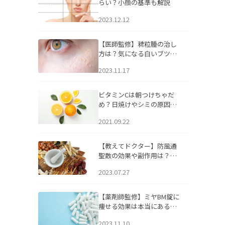
らい？小顔の基準も解説
2023.12.12
【医師監修】稗粒腫の治し
方は？気になる白いブツブ
ツの原因と自宅でできるケ
2023.11.17
アについて
ビタミンCは朝つけちゃだ
め？日焼けやシミの原因に
なるってホント？
2021.09.22
【教えてドクター】防風通
聖散の効果や副作用は？長
期服用は危険なの？
2023.07.27
【薬剤師監修】ミヤBM錠に
痩せる効果は本当にある
の？
2023.11.10