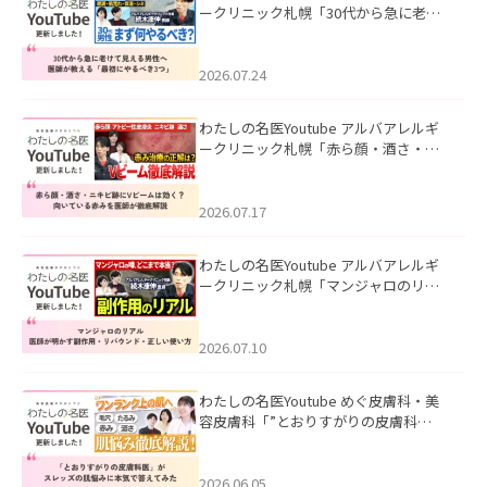
ークリニック札幌「30代から急に老け
て見える男性へ｜医師が教える「最初
にやるべき3つ」」を公開いたしまし
た。
2026.07.24
わたしの名医Youtube アルバアレルギ
ークリニック札幌「赤ら顔・酒さ・ニ
キビ跡にVビームは効く？向いている赤
みを医師が徹底解説」を公開いたしま
した。
2026.07.17
わたしの名医Youtube アルバアレルギ
ークリニック札幌「マンジャロのリア
ル｜医師が明かす副作用・リバウン
ド・正しい使い方」を公開いたしまし
た。
2026.07.10
わたしの名医Youtube めぐ皮膚科・美
容皮膚科「”とおりすがりの皮膚科
医”がスレッズの肌悩みに本気で答えて
みた」を公開いたしました。
2026.06.05