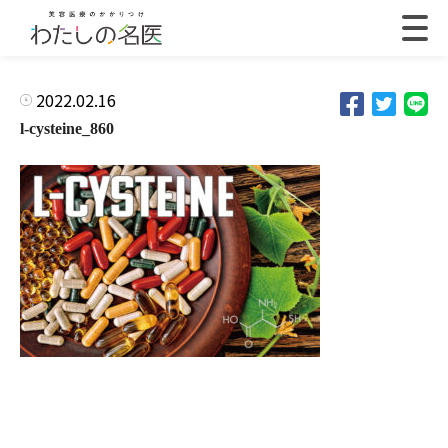
2022.02.16
l-cysteine_860