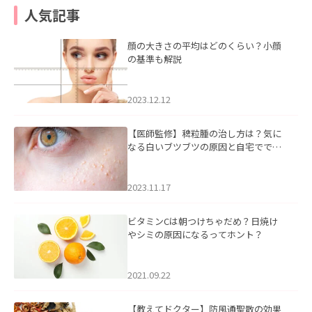
人気記事
顔の大きさの平均はどのくらい？小顔
の基準も解説
2023.12.12
【医師監修】稗粒腫の治し方は？気に
なる白いブツブツの原因と自宅ででき
るケアについて
2023.11.17
ビタミンCは朝つけちゃだめ？日焼け
やシミの原因になるってホント？
2021.09.22
【教えてドクター】防風通聖散の効果