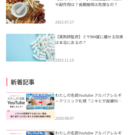
や副作用は？長期服用は危険なの？
2023.07.27
【薬剤師監修】ミヤBM錠に痩せる効果
は本当にあるの？
2023.11.10
新着記事
わたしの名医Youtube アルバアレルギ
ークリニック札幌「ニキビが皮膚科で
も治らない理由｜繰り返す人が次に考
える治療を医師が解説」を公開いたし
ました。
2026.08.07
わたしの名医Youtube アルバアレルギ