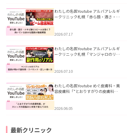
わたしの名医Youtube アルバアレルギ
ークリニック札幌「赤ら顔・酒さ・ニ
キビ跡にVビームは効く？向いている赤
みを医師が徹底解説」を公開いたしま
した。
2026.07.17
わたしの名医Youtube アルバアレルギ
ークリニック札幌「マンジャロのリア
ル｜医師が明かす副作用・リバウン
ド・正しい使い方」を公開いたしまし
た。
2026.07.10
わたしの名医Youtube めぐ皮膚科・美
容皮膚科「”とおりすがりの皮膚科
医”がスレッズの肌悩みに本気で答えて
みた」を公開いたしました。
2026.06.05
最新クリニック