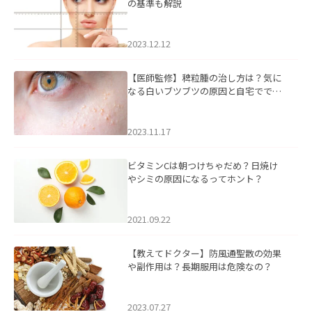
の基準も解説
2023.12.12
【医師監修】稗粒腫の治し方は？気に
なる白いブツブツの原因と自宅ででき
るケアについて
2023.11.17
ビタミンCは朝つけちゃだめ？日焼け
やシミの原因になるってホント？
2021.09.22
【教えてドクター】防風通聖散の効果
や副作用は？長期服用は危険なの？
2023.07.27