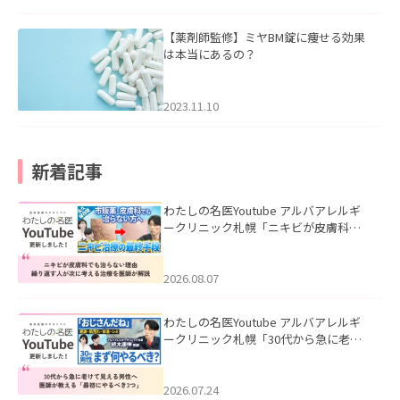
【薬剤師監修】ミヤBM錠に痩せる効果
は本当にあるの？
2023.11.10
新着記事
わたしの名医Youtube アルバアレルギ
ークリニック札幌「ニキビが皮膚科で
も治らない理由｜繰り返す人が次に考
える治療を医師が解説」を公開いたし
ました。
2026.08.07
わたしの名医Youtube アルバアレルギ
ークリニック札幌「30代から急に老け
て見える男性へ｜医師が教える「最初
にやるべき3つ」」を公開いたしまし
た。
2026.07.24