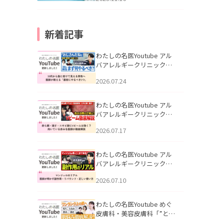
新着記事
わたしの名医Youtube アル
バアレルギークリニック札
幌「30代から急に老けて見
2026.07.24
える男性へ｜医師が教える
「最初にやるべき3つ」」を
公開いたしました。
わたしの名医Youtube アル
バアレルギークリニック札
幌「赤ら顔・酒さ・ニキビ
2026.07.17
跡にVビームは効く？向いて
いる赤みを医師が徹底解
説」を公開いたしました。
わたしの名医Youtube アル
バアレルギークリニック札
幌「マンジャロのリアル｜
2026.07.10
医師が明かす副作用・リバ
ウンド・正しい使い方」を
公開いたしました。
わたしの名医Youtube めぐ
皮膚科・美容皮膚科「”とお