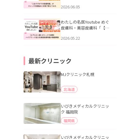
りすがりの皮膚科医”がスレ
2026.06.05
ッズの肌悩みに本気で答え
てみた」を公開いたしまし
た。
わたしの名医Youtube めぐ
皮膚科・美容皮膚科「【ヒ
アルロン酸×ボトックス併
2026.05.22
用】ハイブリッド注入を美
容皮膚科医が徹底解説」を
公開いたしました。
最新クリニック
MJクリニック札幌
北海道
いびきメディカルクリニッ
ク 福岡院
福岡県
いびきメディカルクリニッ