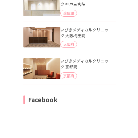
ク 神戸三宮院
兵庫県
いびきメディカルクリニッ
ク 大阪梅田院
大阪府
いびきメディカルクリニッ
ク 京都院
京都府
Facebook