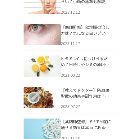
らい？小顔の基準も解説
2023.12.12
【医師監修】稗粒腫の治し
方は？気になる白いブツブ
ツの原因と自宅でできるケ
2023.11.17
アについて
ビタミンCは朝つけちゃだ
め？日焼けやシミの原因に
なるってホント？
2021.09.22
【教えてドクター】防風通
聖散の効果や副作用は？長
期服用は危険なの？
2023.07.27
【薬剤師監修】ミヤBM錠に
痩せる効果は本当にある
の？
2023.11.10