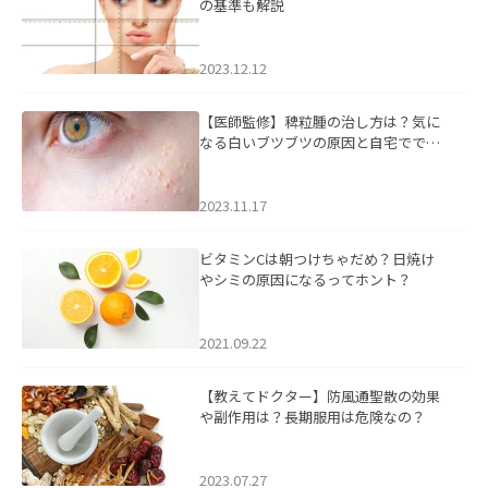
の基準も解説
2023.12.12
【医師監修】稗粒腫の治し方は？気に
なる白いブツブツの原因と自宅ででき
るケアについて
2023.11.17
ビタミンCは朝つけちゃだめ？日焼け
やシミの原因になるってホント？
2021.09.22
【教えてドクター】防風通聖散の効果
や副作用は？長期服用は危険なの？
2023.07.27