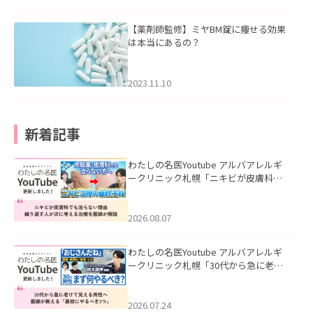
【薬剤師監修】ミヤBM錠に痩せる効果
は本当にあるの？
2023.11.10
新着記事
わたしの名医Youtube アルバアレルギ
ークリニック札幌「ニキビが皮膚科で
も治らない理由｜繰り返す人が次に考
える治療を医師が解説」を公開いたし
ました。
2026.08.07
わたしの名医Youtube アルバアレルギ
ークリニック札幌「30代から急に老け
て見える男性へ｜医師が教える「最初
にやるべき3つ」」を公開いたしまし
た。
2026.07.24