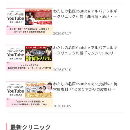
わたしの名医Youtube アルバアレルギ
ークリニック札幌「赤ら顔・酒さ・ニ
キビ跡にVビームは効く？向いている赤
みを医師が徹底解説」を公開いたしま
した。
2026.07.17
わたしの名医Youtube アルバアレルギ
ークリニック札幌「マンジャロのリア
ル｜医師が明かす副作用・リバウン
ド・正しい使い方」を公開いたしまし
た。
2026.07.10
わたしの名医Youtube めぐ皮膚科・美
容皮膚科「”とおりすがりの皮膚科
医”がスレッズの肌悩みに本気で答えて
みた」を公開いたしました。
2026.06.05
最新クリニック