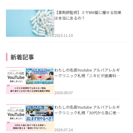
【薬剤師監修】ミヤBM錠に痩せる効果
は本当にあるの？
2023.11.10
新着記事
わたしの名医Youtube アルバアレルギ
ークリニック札幌「ニキビが皮膚科で
も治らない理由｜繰り返す人が次に考
える治療を医師が解説」を公開いたし
ました。
2026.08.07
わたしの名医Youtube アルバアレルギ
ークリニック札幌「30代から急に老け
て見える男性へ｜医師が教える「最初
にやるべき3つ」」を公開いたしまし
た。
2026.07.24