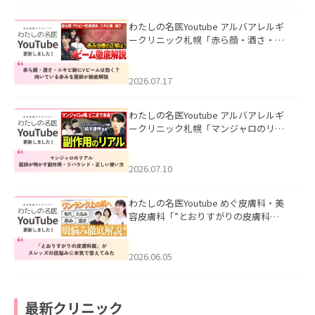
わたしの名医Youtube アルバアレルギ
ークリニック札幌「赤ら顔・酒さ・ニ
キビ跡にVビームは効く？向いている赤
みを医師が徹底解説」を公開いたしま
した。
2026.07.17
わたしの名医Youtube アルバアレルギ
ークリニック札幌「マンジャロのリア
ル｜医師が明かす副作用・リバウン
ド・正しい使い方」を公開いたしまし
た。
2026.07.10
わたしの名医Youtube めぐ皮膚科・美
容皮膚科「”とおりすがりの皮膚科
医”がスレッズの肌悩みに本気で答えて
みた」を公開いたしました。
2026.06.05
最新クリニック