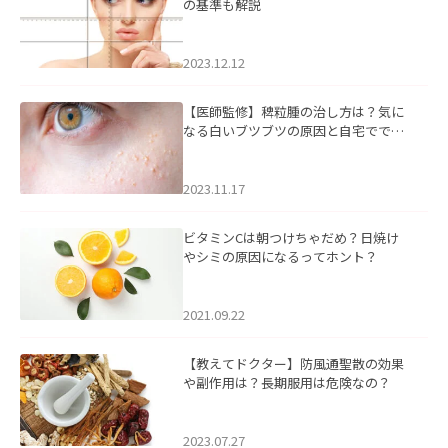
の基準も解説
2023.12.12
【医師監修】稗粒腫の治し方は？気に
なる白いブツブツの原因と自宅ででき
るケアについて
2023.11.17
ビタミンCは朝つけちゃだめ？日焼け
やシミの原因になるってホント？
2021.09.22
【教えてドクター】防風通聖散の効果
や副作用は？長期服用は危険なの？
2023.07.27