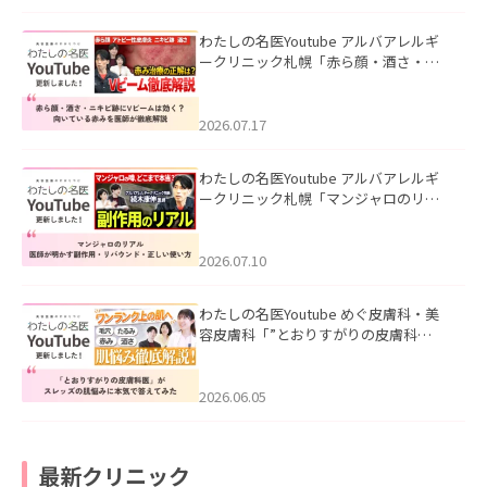
わたしの名医Youtube アルバアレルギ
ークリニック札幌「赤ら顔・酒さ・ニ
キビ跡にVビームは効く？向いている赤
みを医師が徹底解説」を公開いたしま
した。
2026.07.17
わたしの名医Youtube アルバアレルギ
ークリニック札幌「マンジャロのリア
ル｜医師が明かす副作用・リバウン
ド・正しい使い方」を公開いたしまし
た。
2026.07.10
わたしの名医Youtube めぐ皮膚科・美
容皮膚科「”とおりすがりの皮膚科
医”がスレッズの肌悩みに本気で答えて
みた」を公開いたしました。
2026.06.05
最新クリニック