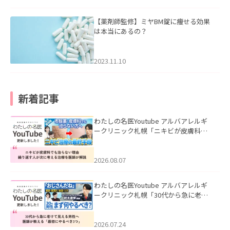
【薬剤師監修】ミヤBM錠に痩せる効果
は本当にあるの？
2023.11.10
新着記事
わたしの名医Youtube アルバアレルギ
ークリニック札幌「ニキビが皮膚科で
も治らない理由｜繰り返す人が次に考
える治療を医師が解説」を公開いたし
ました。
2026.08.07
わたしの名医Youtube アルバアレルギ
ークリニック札幌「30代から急に老け
て見える男性へ｜医師が教える「最初
にやるべき3つ」」を公開いたしまし
た。
2026.07.24