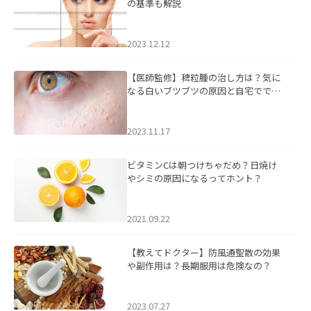
の基準も解説
2023.12.12
【医師監修】稗粒腫の治し方は？気に
なる白いブツブツの原因と自宅ででき
るケアについて
2023.11.17
ビタミンCは朝つけちゃだめ？日焼け
やシミの原因になるってホント？
2021.09.22
【教えてドクター】防風通聖散の効果
や副作用は？長期服用は危険なの？
2023.07.27