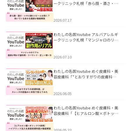
ークリニック札幌「赤ら顔・酒さ・ニ
キビ跡にVビームは効く？向いている赤
みを医師が徹底解説」を公開いたしま
した。
2026.07.17
わたしの名医Youtube アルバアレルギ
ークリニック札幌「マンジャロのリア
ル｜医師が明かす副作用・リバウン
ド・正しい使い方」を公開いたしまし
た。
2026.07.10
わたしの名医Youtube めぐ皮膚科・美
容皮膚科「”とおりすがりの皮膚科
医”がスレッズの肌悩みに本気で答えて
みた」を公開いたしました。
2026.06.05
わたしの名医Youtube めぐ皮膚科・美
容皮膚科「【ヒアルロン酸×ボトック
ス併用】ハイブリッド注入を美容皮膚
科医が徹底解説」を公開いたしまし
た。
2026.05.22