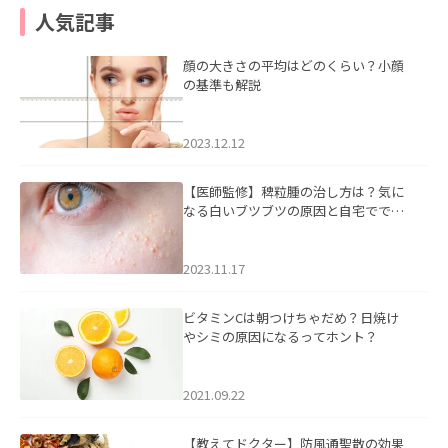
人気記事
顔の大きさの平均はどのくらい？小顔
の基準も解説
2023.12.12
【医師監修】稗粒腫の治し方は？気に
なる白いブツブツの原因と自宅ででき
るケアについて
2023.11.17
ビタミンCは朝つけちゃだめ？日焼け
やシミの原因になるってホント？
2021.09.22
【教えてドクター】防風通聖散の効果