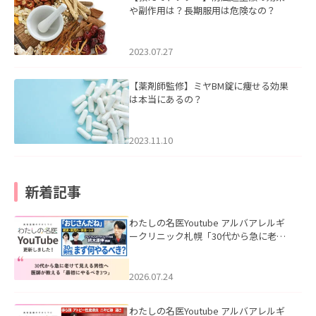
や副作用は？長期服用は危険なの？
2023.07.27
【薬剤師監修】ミヤBM錠に痩せる効果
は本当にあるの？
2023.11.10
新着記事
わたしの名医Youtube アルバアレルギ
ークリニック札幌「30代から急に老け
て見える男性へ｜医師が教える「最初
にやるべき3つ」」を公開いたしまし
た。
2026.07.24
わたしの名医Youtube アルバアレルギ