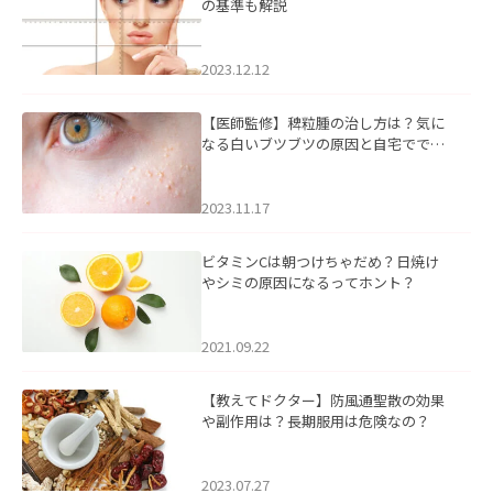
の基準も解説
2023.12.12
【医師監修】稗粒腫の治し方は？気に
なる白いブツブツの原因と自宅ででき
るケアについて
2023.11.17
ビタミンCは朝つけちゃだめ？日焼け
やシミの原因になるってホント？
2021.09.22
【教えてドクター】防風通聖散の効果
や副作用は？長期服用は危険なの？
2023.07.27