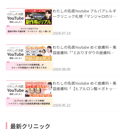
わたしの名医Youtube アルバアレルギ
ークリニック札幌「マンジャロのリア
ル｜医師が明かす副作用・リバウン
ド・正しい使い方」を公開いたしまし
た。
2026.07.10
わたしの名医Youtube めぐ皮膚科・美
容皮膚科「”とおりすがりの皮膚科
医”がスレッズの肌悩みに本気で答えて
みた」を公開いたしました。
2026.06.05
わたしの名医Youtube めぐ皮膚科・美
容皮膚科「【ヒアルロン酸×ボトック
ス併用】ハイブリッド注入を美容皮膚
科医が徹底解説」を公開いたしまし
た。
2026.05.22
最新クリニック