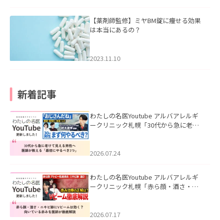
【薬剤師監修】ミヤBM錠に痩せる効果
は本当にあるの？
2023.11.10
新着記事
わたしの名医Youtube アルバアレルギ
ークリニック札幌「30代から急に老け
て見える男性へ｜医師が教える「最初
にやるべき3つ」」を公開いたしまし
た。
2026.07.24
わたしの名医Youtube アルバアレルギ
ークリニック札幌「赤ら顔・酒さ・ニ
キビ跡にVビームは効く？向いている赤
みを医師が徹底解説」を公開いたしま
した。
2026.07.17