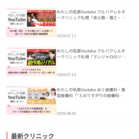
わたしの名医Youtube アルバアレルギ
ークリニック札幌「赤ら顔・酒さ・ニ
キビ跡にVビームは効く？向いている赤
みを医師が徹底解説」を公開いたしま
した。
2026.07.17
わたしの名医Youtube アルバアレルギ
ークリニック札幌「マンジャロのリア
ル｜医師が明かす副作用・リバウン
ド・正しい使い方」を公開いたしまし
た。
2026.07.10
わたしの名医Youtube めぐ皮膚科・美
容皮膚科「”とおりすがりの皮膚科
医”がスレッズの肌悩みに本気で答えて
みた」を公開いたしました。
2026.06.05
最新クリニック