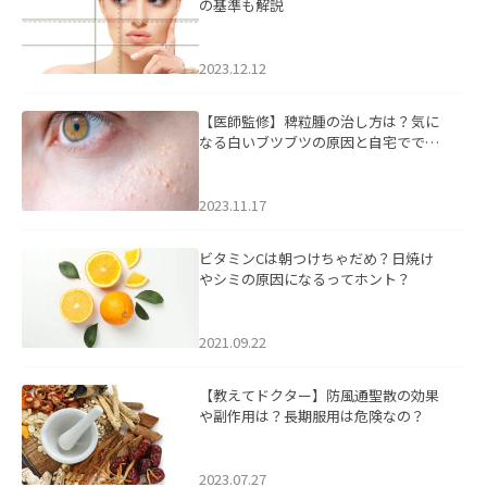
の基準も解説
2023.12.12
【医師監修】稗粒腫の治し方は？気に
なる白いブツブツの原因と自宅ででき
るケアについて
2023.11.17
ビタミンCは朝つけちゃだめ？日焼け
やシミの原因になるってホント？
2021.09.22
【教えてドクター】防風通聖散の効果
や副作用は？長期服用は危険なの？
2023.07.27