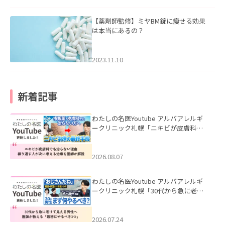
【薬剤師監修】ミヤBM錠に痩せる効果
は本当にあるの？
2023.11.10
新着記事
わたしの名医Youtube アルバアレルギ
ークリニック札幌「ニキビが皮膚科で
も治らない理由｜繰り返す人が次に考
える治療を医師が解説」を公開いたし
ました。
2026.08.07
わたしの名医Youtube アルバアレルギ
ークリニック札幌「30代から急に老け
て見える男性へ｜医師が教える「最初
にやるべき3つ」」を公開いたしまし
た。
2026.07.24