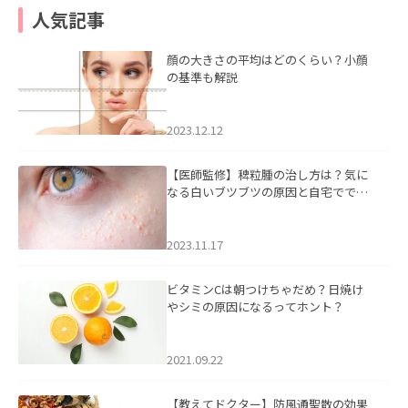
人気記事
顔の大きさの平均はどのくらい？小顔
の基準も解説
2023.12.12
【医師監修】稗粒腫の治し方は？気に
なる白いブツブツの原因と自宅ででき
るケアについて
2023.11.17
ビタミンCは朝つけちゃだめ？日焼け
やシミの原因になるってホント？
2021.09.22
【教えてドクター】防風通聖散の効果