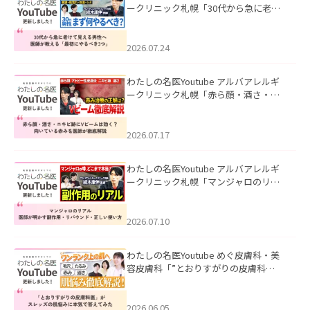
ークリニック札幌「30代から急に老け
て見える男性へ｜医師が教える「最初
にやるべき3つ」」を公開いたしまし
た。
2026.07.24
わたしの名医Youtube アルバアレルギ
ークリニック札幌「赤ら顔・酒さ・ニ
キビ跡にVビームは効く？向いている赤
みを医師が徹底解説」を公開いたしま
した。
2026.07.17
わたしの名医Youtube アルバアレルギ
ークリニック札幌「マンジャロのリア
ル｜医師が明かす副作用・リバウン
ド・正しい使い方」を公開いたしまし
た。
2026.07.10
わたしの名医Youtube めぐ皮膚科・美
容皮膚科「”とおりすがりの皮膚科
医”がスレッズの肌悩みに本気で答えて
みた」を公開いたしました。
2026.06.05