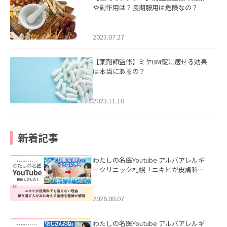
や副作用は？長期服用は危険なの？
2023.07.27
【薬剤師監修】ミヤBM錠に痩せる効果
は本当にあるの？
2023.11.10
新着記事
わたしの名医Youtube アルバアレルギ
ークリニック札幌「ニキビが皮膚科で
も治らない理由｜繰り返す人が次に考
える治療を医師が解説」を公開いたし
ました。
2026.08.07
わたしの名医Youtube アルバアレルギ