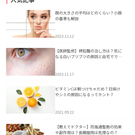
顔の大きさの平均はどのくらい？小顔
の基準も解説
2023.12.12
【医師監修】稗粒腫の治し方は？気に
なる白いブツブツの原因と自宅ででき
るケアについて
2023.11.17
ビタミンCは朝つけちゃだめ？日焼け
やシミの原因になるってホント？
2021.09.22
【教えてドクター】防風通聖散の効果
や副作用は？長期服用は危険なの？