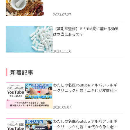
2023.07.27
【薬剤師監修】ミヤBM錠に痩せる効果
は本当にあるの？
2023.11.10
新着記事
わたしの名医Youtube アルバアレルギ
ークリニック札幌「ニキビが皮膚科で
も治らない理由｜繰り返す人が次に考
える治療を医師が解説」を公開いたし
ました。
2026.08.07
わたしの名医Youtube アルバアレルギ
ークリニック札幌「30代から急に老け