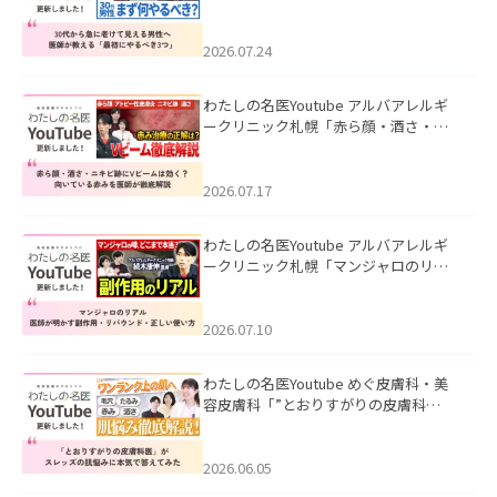
て見える男性へ｜医師が教える「最初
にやるべき3つ」」を公開いたしまし
た。
2026.07.24
わたしの名医Youtube アルバアレルギ
ークリニック札幌「赤ら顔・酒さ・ニ
キビ跡にVビームは効く？向いている赤
みを医師が徹底解説」を公開いたしま
した。
2026.07.17
わたしの名医Youtube アルバアレルギ
ークリニック札幌「マンジャロのリア
ル｜医師が明かす副作用・リバウン
ド・正しい使い方」を公開いたしまし
た。
2026.07.10
わたしの名医Youtube めぐ皮膚科・美
容皮膚科「”とおりすがりの皮膚科
医”がスレッズの肌悩みに本気で答えて
みた」を公開いたしました。
2026.06.05