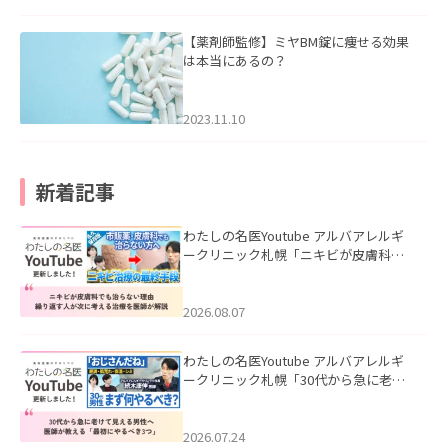
【薬剤師監修】ミヤBM錠に痩せる効果
は本当にあるの？
2023.11.10
新着記事
わたしの名医Youtube アルバアレルギ
ークリニック札幌「ニキビが皮膚科で
も治らない理由｜繰り返す人が次に考
える治療を医師が解説」を公開いたし
ました。
2026.08.07
わたしの名医Youtube アルバアレルギ
ークリニック札幌「30代から急に老け
て見える男性へ｜医師が教える「最初
にやるべき3つ」」を公開いたしまし
た。
2026.07.24