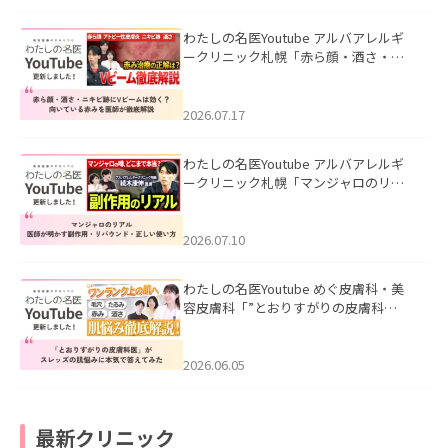
わたしの名医Youtube アルバアレルギ
ークリニック札幌「赤ら顔・酒さ・ニ
キビ跡にVビームは効く？向いている赤
みを医師が徹底解説」を公開いたしま
した。
2026.07.17
わたしの名医Youtube アルバアレルギ
ークリニック札幌「マンジャロのリア
ル｜医師が明かす副作用・リバウン
ド・正しい使い方」を公開いたしまし
た。
2026.07.10
わたしの名医Youtube めぐ皮膚科・美
容皮膚科「”とおりすがりの皮膚科
医”がスレッズの肌悩みに本気で答えて
みた」を公開いたしました。
2026.06.05
最新クリニック