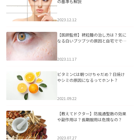
の基準も解説
2023.12.12
【医師監修】稗粒腫の治し方は？気に
なる白いブツブツの原因と自宅ででき
るケアについて
2023.11.17
ビタミンCは朝つけちゃだめ？日焼け
やシミの原因になるってホント？
2021.09.22
【教えてドクター】防風通聖散の効果
や副作用は？長期服用は危険なの？
2023.07.27