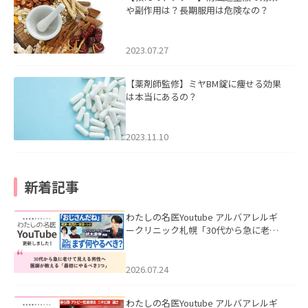
や副作用は？長期服用は危険なの？
2023.07.27
【薬剤師監修】ミヤBM錠に痩せる効果
は本当にあるの？
2023.11.10
新着記事
わたしの名医Youtube アルバアレルギ
ークリニック札幌「30代から急に老け
て見える男性へ｜医師が教える「最初
にやるべき3つ」」を公開いたしまし
た。
2026.07.24
わたしの名医Youtube アルバアレルギ