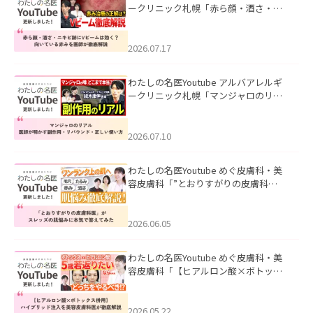
ークリニック札幌「赤ら顔・酒さ・ニ
キビ跡にVビームは効く？向いている赤
みを医師が徹底解説」を公開いたしま
した。
2026.07.17
わたしの名医Youtube アルバアレルギ
ークリニック札幌「マンジャロのリア
ル｜医師が明かす副作用・リバウン
ド・正しい使い方」を公開いたしまし
た。
2026.07.10
わたしの名医Youtube めぐ皮膚科・美
容皮膚科「”とおりすがりの皮膚科
医”がスレッズの肌悩みに本気で答えて
みた」を公開いたしました。
2026.06.05
わたしの名医Youtube めぐ皮膚科・美
容皮膚科「【ヒアルロン酸×ボトック
ス併用】ハイブリッド注入を美容皮膚
科医が徹底解説」を公開いたしまし
た。
2026.05.22