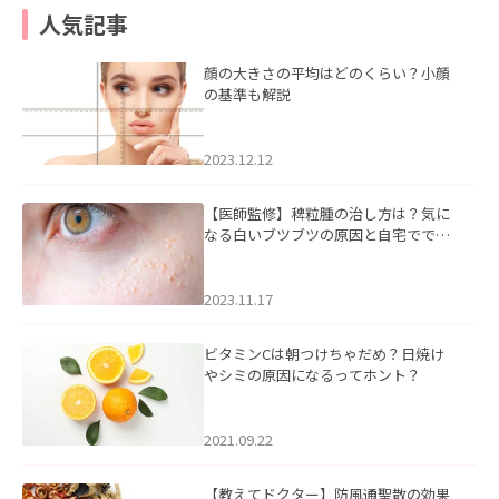
人気記事
顔の大きさの平均はどのくらい？小顔
の基準も解説
2023.12.12
【医師監修】稗粒腫の治し方は？気に
なる白いブツブツの原因と自宅ででき
るケアについて
2023.11.17
ビタミンCは朝つけちゃだめ？日焼け
やシミの原因になるってホント？
2021.09.22
【教えてドクター】防風通聖散の効果