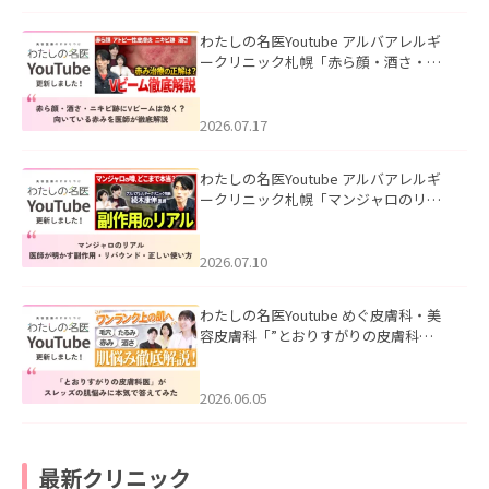
わたしの名医Youtube アルバアレルギ
ークリニック札幌「赤ら顔・酒さ・ニ
キビ跡にVビームは効く？向いている赤
みを医師が徹底解説」を公開いたしま
した。
2026.07.17
わたしの名医Youtube アルバアレルギ
ークリニック札幌「マンジャロのリア
ル｜医師が明かす副作用・リバウン
ド・正しい使い方」を公開いたしまし
た。
2026.07.10
わたしの名医Youtube めぐ皮膚科・美
容皮膚科「”とおりすがりの皮膚科
医”がスレッズの肌悩みに本気で答えて
みた」を公開いたしました。
2026.06.05
最新クリニック