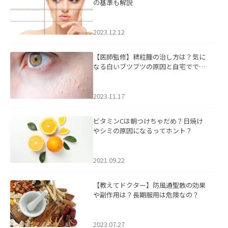
の基準も解説
2023.12.12
【医師監修】稗粒腫の治し方は？気に
なる白いブツブツの原因と自宅ででき
るケアについて
2023.11.17
ビタミンCは朝つけちゃだめ？日焼け
やシミの原因になるってホント？
2021.09.22
【教えてドクター】防風通聖散の効果
や副作用は？長期服用は危険なの？
2023.07.27