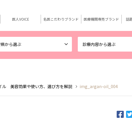
医人VOICE
名医こだわりブランド
医療機関専売ブランド
話
府県から選ぶ
診療内容から選ぶ
イル 美容効果や使い方、選び方を解説
img_argan-oil_004