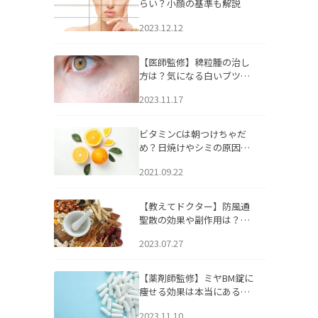
らい？小顔の基準も解説
2023.12.12
【医師監修】稗粒腫の治し
方は？気になる白いブツブ
ツの原因と自宅でできるケ
2023.11.17
アについて
ビタミンCは朝つけちゃだ
め？日焼けやシミの原因に
なるってホント？
2021.09.22
【教えてドクター】防風通
聖散の効果や副作用は？長
期服用は危険なの？
2023.07.27
【薬剤師監修】ミヤBM錠に
痩せる効果は本当にある
の？
2023.11.10