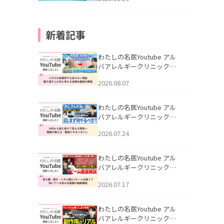
新着記事
わたしの名医Youtube アル
バアレルギークリニック札
幌「ニキビが皮膚科でも治
2026.08.07
らない理由｜繰り返す人が
次に考える治療を医師が解
説」を公開いたしました。
わたしの名医Youtube アル
バアレルギークリニック札
幌「30代から急に老けて見
2026.07.24
える男性へ｜医師が教える
「最初にやるべき3つ」」を
公開いたしました。
わたしの名医Youtube アル
バアレルギークリニック札
幌「赤ら顔・酒さ・ニキビ
2026.07.17
跡にVビームは効く？向いて
いる赤みを医師が徹底解
説」を公開いたしました。
わたしの名医Youtube アル
バアレルギークリニック札