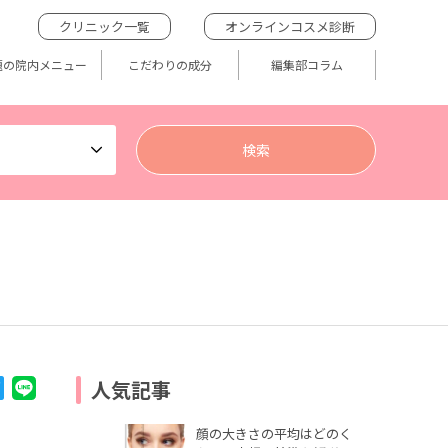
クリニック一覧
オンラインコスメ診断
題の院内メニュー
こだわりの成分
編集部コラム
人気記事
顔の大きさの平均はどのく