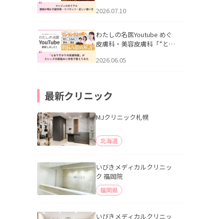
幌「マンジャロのリアル｜
2026.07.10
医師が明かす副作用・リバ
ウンド・正しい使い方」を
公開いたしました。
わたしの名医Youtube めぐ
皮膚科・美容皮膚科「”とお
りすがりの皮膚科医”がスレ
2026.06.05
ッズの肌悩みに本気で答え
てみた」を公開いたしまし
た。
最新クリニック
MJクリニック札幌
北海道
いびきメディカルクリニッ
ク 福岡院
福岡県
いびきメディカルクリニッ