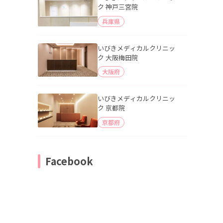
ク 神戸三宮院
兵庫県
いびきメディカルクリニッ
ク 大阪梅田院
大阪府
いびきメディカルクリニッ
ク 京都院
京都府
Facebook