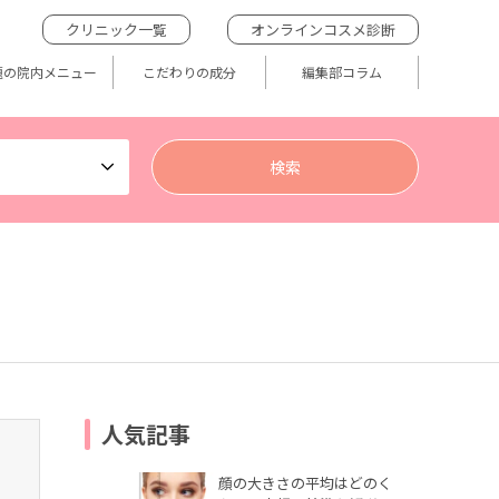
クリニック一覧
オンラインコスメ診断
題の院内メニュー
こだわりの成分
編集部コラム
人気記事
顔の大きさの平均はどのく