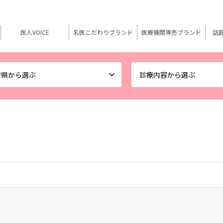
医人VOICE
名医こだわりブランド
医療機関専売ブランド
話
府県から選ぶ
診療内容から選ぶ