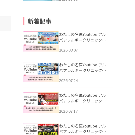
新着記事
わたしの名医Youtube アル
バアレルギークリニック札
幌「ニキビが皮膚科でも治
2026.08.07
らない理由｜繰り返す人が
次に考える治療を医師が解
説」を公開いたしました。
わたしの名医Youtube アル
バアレルギークリニック札
幌「30代から急に老けて見
2026.07.24
える男性へ｜医師が教える
「最初にやるべき3つ」」を
公開いたしました。
わたしの名医Youtube アル
バアレルギークリニック札
幌「赤ら顔・酒さ・ニキビ
2026.07.17
跡にVビームは効く？向いて
いる赤みを医師が徹底解
説」を公開いたしました。
わたしの名医Youtube アル
バアレルギークリニック札