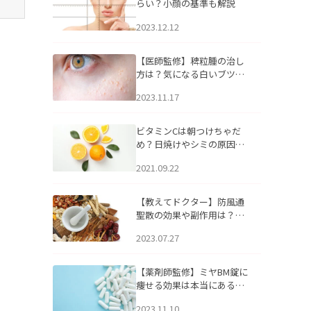
らい？小顔の基準も解説
2023.12.12
【医師監修】稗粒腫の治し
方は？気になる白いブツブ
ツの原因と自宅でできるケ
2023.11.17
アについて
ビタミンCは朝つけちゃだ
め？日焼けやシミの原因に
なるってホント？
2021.09.22
【教えてドクター】防風通
聖散の効果や副作用は？長
期服用は危険なの？
2023.07.27
【薬剤師監修】ミヤBM錠に
痩せる効果は本当にある
の？
2023.11.10