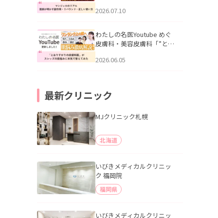
幌「マンジャロのリアル｜
2026.07.10
医師が明かす副作用・リバ
ウンド・正しい使い方」を
公開いたしました。
わたしの名医Youtube めぐ
皮膚科・美容皮膚科「”とお
りすがりの皮膚科医”がスレ
2026.06.05
ッズの肌悩みに本気で答え
てみた」を公開いたしまし
た。
最新クリニック
MJクリニック札幌
北海道
いびきメディカルクリニッ
ク 福岡院
福岡県
いびきメディカルクリニッ