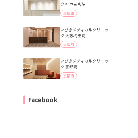
ク 神戸三宮院
兵庫県
いびきメディカルクリニッ
ク 大阪梅田院
大阪府
いびきメディカルクリニッ
ク 京都院
京都府
Facebook