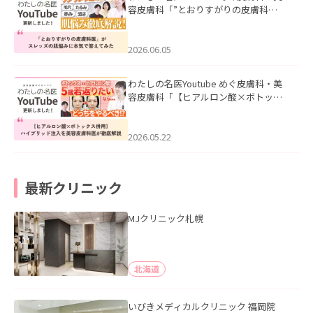
容皮膚科「”とおりすがりの皮膚科
医”がスレッズの肌悩みに本気で答えて
みた」を公開いたしました。
2026.06.05
わたしの名医Youtube めぐ皮膚科・美
容皮膚科「【ヒアルロン酸×ボトック
ス併用】ハイブリッド注入を美容皮膚
科医が徹底解説」を公開いたしまし
た。
2026.05.22
最新クリニック
MJクリニック札幌
北海道
いびきメディカルクリニック 福岡院