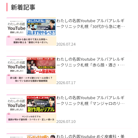
新着記事
わたしの名医Youtube アルバアレルギ
ークリニック札幌「30代から急に老け
て見える男性へ｜医師が教える「最初
にやるべき3つ」」を公開いたしまし
た。
2026.07.24
わたしの名医Youtube アルバアレルギ
ークリニック札幌「赤ら顔・酒さ・ニ
キビ跡にVビームは効く？向いている赤
みを医師が徹底解説」を公開いたしま
した。
2026.07.17
わたしの名医Youtube アルバアレルギ
ークリニック札幌「マンジャロのリア
ル｜医師が明かす副作用・リバウン
ド・正しい使い方」を公開いたしまし
た。
2026.07.10
わたしの名医Youtube めぐ皮膚科・美