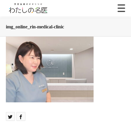
img_online_rin-medical-clinic