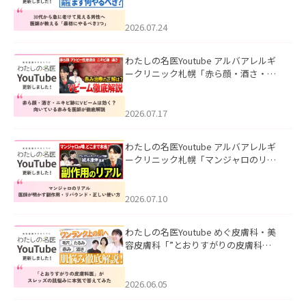
て見える男性へ｜医師が教える「最初
にやるべき3つ」」を公開いたしまし
た。
2026.07.24
わたしの名医Youtube アルバアレルギ
ークリニック札幌「赤ら顔・酒さ・ニ
キビ跡にVビームは効く？向いている赤
みを医師が徹底解説」を公開いたしま
した。
2026.07.17
わたしの名医Youtube アルバアレルギ
ークリニック札幌「マンジャロのリア
ル｜医師が明かす副作用・リバウン
ド・正しい使い方」を公開いたしまし
た。
2026.07.10
わたしの名医Youtube めぐ皮膚科・美
容皮膚科「”とおりすがりの皮膚科
医”がスレッズの肌悩みに本気で答えて
みた」を公開いたしました。
2026.06.05