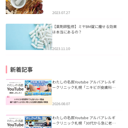
2023.07.27
【薬剤師監修】ミヤBM錠に痩せる効果
は本当にあるの？
2023.11.10
新着記事
わたしの名医Youtube アルバアレルギ
ークリニック札幌「ニキビが皮膚科で
も治らない理由｜繰り返す人が次に考
える治療を医師が解説」を公開いたし
ました。
2026.08.07
わたしの名医Youtube アルバアレルギ
ークリニック札幌「30代から急に老け