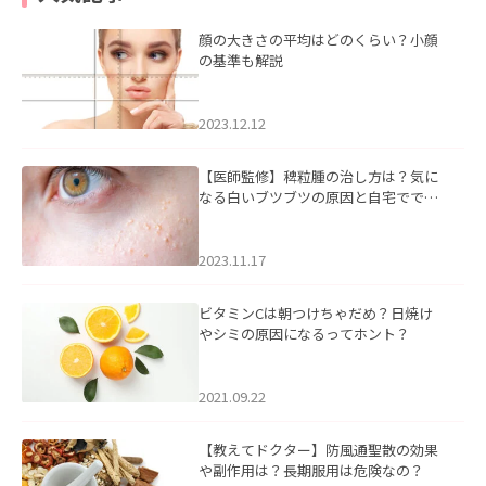
顔の大きさの平均はどのくらい？小顔
の基準も解説
2023.12.12
【医師監修】稗粒腫の治し方は？気に
なる白いブツブツの原因と自宅ででき
るケアについて
2023.11.17
ビタミンCは朝つけちゃだめ？日焼け
やシミの原因になるってホント？
2021.09.22
【教えてドクター】防風通聖散の効果
や副作用は？長期服用は危険なの？