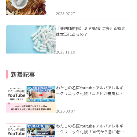
2023.07.27
【薬剤師監修】ミヤBM錠に痩せる効果
は本当にあるの？
2023.11.10
新着記事
わたしの名医Youtube アルバアレルギ
ークリニック札幌「ニキビが皮膚科で
も治らない理由｜繰り返す人が次に考
える治療を医師が解説」を公開いたし
ました。
2026.08.07
わたしの名医Youtube アルバアレルギ
ークリニック札幌「30代から急に老け