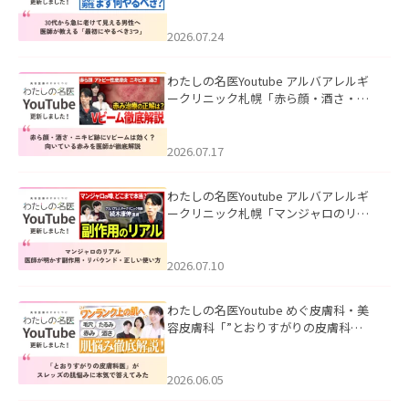
て見える男性へ｜医師が教える「最初
にやるべき3つ」」を公開いたしまし
た。
2026.07.24
わたしの名医Youtube アルバアレルギ
ークリニック札幌「赤ら顔・酒さ・ニ
キビ跡にVビームは効く？向いている赤
みを医師が徹底解説」を公開いたしま
した。
2026.07.17
わたしの名医Youtube アルバアレルギ
ークリニック札幌「マンジャロのリア
ル｜医師が明かす副作用・リバウン
ド・正しい使い方」を公開いたしまし
た。
2026.07.10
わたしの名医Youtube めぐ皮膚科・美
容皮膚科「”とおりすがりの皮膚科
医”がスレッズの肌悩みに本気で答えて
みた」を公開いたしました。
2026.06.05