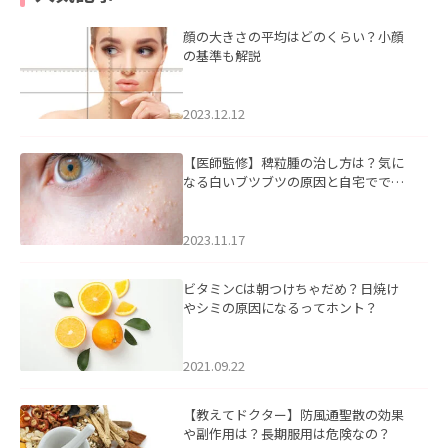
顔の大きさの平均はどのくらい？小顔
の基準も解説
2023.12.12
【医師監修】稗粒腫の治し方は？気に
なる白いブツブツの原因と自宅ででき
るケアについて
2023.11.17
ビタミンCは朝つけちゃだめ？日焼け
やシミの原因になるってホント？
2021.09.22
【教えてドクター】防風通聖散の効果
や副作用は？長期服用は危険なの？