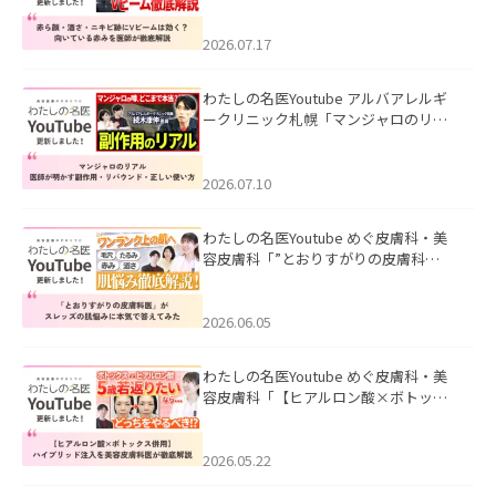
キビ跡にVビームは効く？向いている赤
みを医師が徹底解説」を公開いたしま
した。
2026.07.17
わたしの名医Youtube アルバアレルギ
ークリニック札幌「マンジャロのリア
ル｜医師が明かす副作用・リバウン
ド・正しい使い方」を公開いたしまし
た。
2026.07.10
わたしの名医Youtube めぐ皮膚科・美
容皮膚科「”とおりすがりの皮膚科
医”がスレッズの肌悩みに本気で答えて
みた」を公開いたしました。
2026.06.05
わたしの名医Youtube めぐ皮膚科・美
容皮膚科「【ヒアルロン酸×ボトック
ス併用】ハイブリッド注入を美容皮膚
科医が徹底解説」を公開いたしまし
た。
2026.05.22