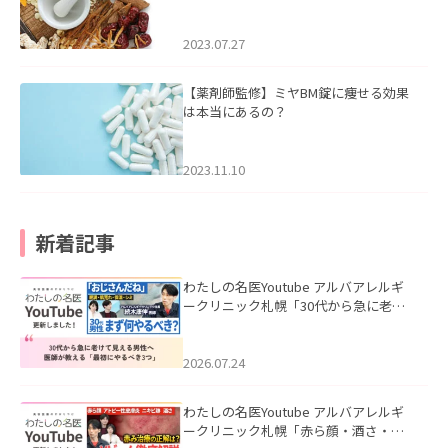
2023.07.27
【薬剤師監修】ミヤBM錠に痩せる効果
は本当にあるの？
2023.11.10
新着記事
わたしの名医Youtube アルバアレルギ
ークリニック札幌「30代から急に老け
て見える男性へ｜医師が教える「最初
にやるべき3つ」」を公開いたしまし
た。
2026.07.24
わたしの名医Youtube アルバアレルギ
ークリニック札幌「赤ら顔・酒さ・ニ