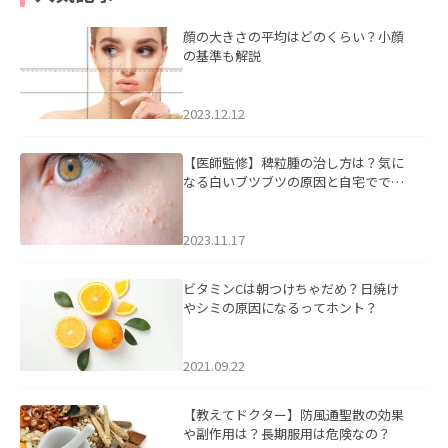
顔の大きさの平均はどのくらい？小顔
の基準も解説
2023.12.12
【医師監修】稗粒腫の治し方は？気に
なる白いブツブツの原因と自宅ででき
るケアについて
2023.11.17
ビタミンCは朝つけちゃだめ？日焼け
やシミの原因になるってホント？
2021.09.22
【教えてドクター】防風通聖散の効果
や副作用は？長期服用は危険なの？