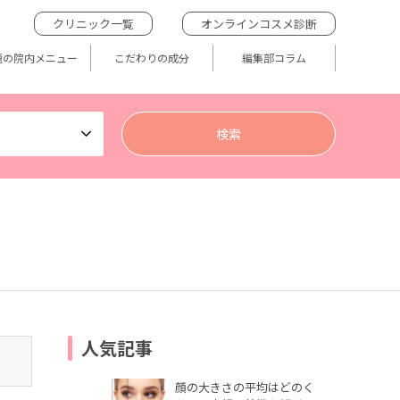
クリニック一覧
オンラインコスメ診断
題の院内メニュー
こだわりの成分
編集部コラム
人気記事
顔の大きさの平均はどのく