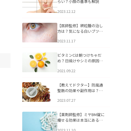
らい？小顔の基準も解説
2023.12.12
【医師監修】稗粒腫の治し
方は？気になる白いブツブ
ツの原因と自宅でできるケ
2023.11.17
アについて
ビタミンCは朝つけちゃだ
め？日焼けやシミの原因に
なるってホント？
2021.09.22
【教えてドクター】防風通
聖散の効果や副作用は？長
期服用は危険なの？
2023.07.27
【薬剤師監修】ミヤBM錠に
痩せる効果は本当にある
の？
2023.11.10