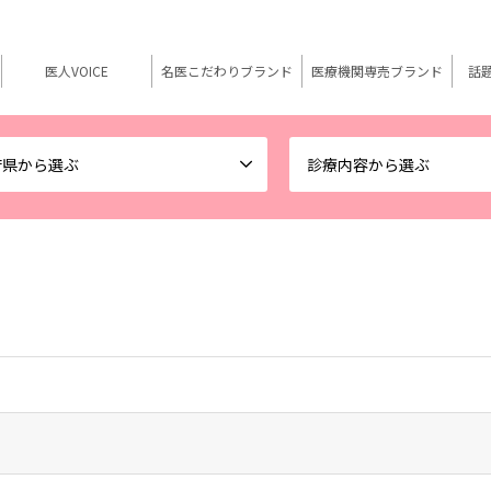
医人VOICE
名医こだわりブランド
医療機関専売ブランド
話
府県から選ぶ
診療内容から選ぶ