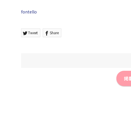
fontello
Tweet
Share
掲