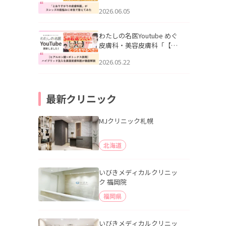
りすがりの皮膚科医”がスレ
2026.06.05
ッズの肌悩みに本気で答え
てみた」を公開いたしまし
た。
わたしの名医Youtube めぐ
皮膚科・美容皮膚科「【ヒ
アルロン酸×ボトックス併
2026.05.22
用】ハイブリッド注入を美
容皮膚科医が徹底解説」を
公開いたしました。
最新クリニック
MJクリニック札幌
北海道
いびきメディカルクリニッ
ク 福岡院
福岡県
いびきメディカルクリニッ