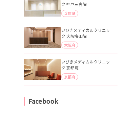
ク 神戸三宮院
兵庫県
いびきメディカルクリニッ
ク 大阪梅田院
大阪府
いびきメディカルクリニッ
ク 京都院
京都府
Facebook