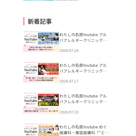
新着記事
わたしの名医Youtube アル
バアレルギークリニック札
幌「30代から急に老けて見
2026.07.24
える男性へ｜医師が教える
「最初にやるべき3つ」」を
公開いたしました。
わたしの名医Youtube アル
バアレルギークリニック札
幌「赤ら顔・酒さ・ニキビ
2026.07.17
跡にVビームは効く？向いて
いる赤みを医師が徹底解
説」を公開いたしました。
わたしの名医Youtube アル
バアレルギークリニック札
幌「マンジャロのリアル｜
2026.07.10
医師が明かす副作用・リバ
ウンド・正しい使い方」を
公開いたしました。
わたしの名医Youtube めぐ
皮膚科・美容皮膚科「”とお