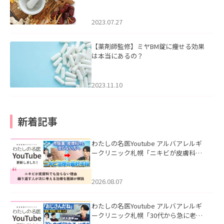
2023.07.27
【薬剤師監修】ミヤBM錠に痩せる効果
は本当にあるの？
2023.11.10
新着記事
わたしの名医Youtube アルバアレルギ
ークリニック札幌「ニキビが皮膚科で
も治らない理由｜繰り返す人が次に考
える治療を医師が解説」を公開いたし
ました。
2026.08.07
わたしの名医Youtube アルバアレルギ
ークリニック札幌「30代から急に老け