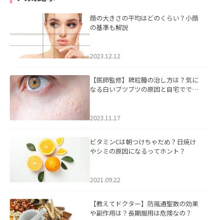
顔の大きさの平均はどのくらい？小顔
の基準も解説
2023.12.12
【医師監修】稗粒腫の治し方は？気に
なる白いブツブツの原因と自宅ででき
るケアについて
2023.11.17
ビタミンCは朝つけちゃだめ？日焼け
やシミの原因になるってホント？
2021.09.22
【教えてドクター】防風通聖散の効果
や副作用は？長期服用は危険なの？