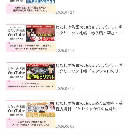
て見える男性へ｜医師が教える「最初
にやるべき3つ」」を公開いたしまし
た。
2026.07.24
わたしの名医Youtube アルバアレルギ
ークリニック札幌「赤ら顔・酒さ・ニ
キビ跡にVビームは効く？向いている赤
みを医師が徹底解説」を公開いたしま
した。
2026.07.17
わたしの名医Youtube アルバアレルギ
ークリニック札幌「マンジャロのリア
ル｜医師が明かす副作用・リバウン
ド・正しい使い方」を公開いたしまし
た。
2026.07.10
わたしの名医Youtube めぐ皮膚科・美
容皮膚科「”とおりすがりの皮膚科
医”がスレッズの肌悩みに本気で答えて
みた」を公開いたしました。
2026.06.05