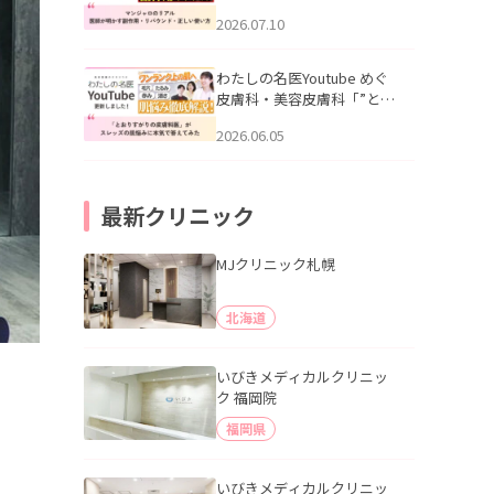
幌「マンジャロのリアル｜
2026.07.10
医師が明かす副作用・リバ
ウンド・正しい使い方」を
公開いたしました。
わたしの名医Youtube めぐ
皮膚科・美容皮膚科「”とお
りすがりの皮膚科医”がスレ
2026.06.05
ッズの肌悩みに本気で答え
てみた」を公開いたしまし
た。
最新クリニック
MJクリニック札幌
北海道
いびきメディカルクリニッ
ク 福岡院
福岡県
いびきメディカルクリニッ