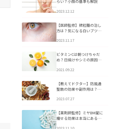
らい？小顔の基準も解説
2023.12.12
【医師監修】稗粒腫の治し
方は？気になる白いブツブ
ツの原因と自宅でできるケ
2023.11.17
アについて
ビタミンCは朝つけちゃだ
め？日焼けやシミの原因に
なるってホント？
2021.09.22
【教えてドクター】防風通
聖散の効果や副作用は？長
期服用は危険なの？
2023.07.27
【薬剤師監修】ミヤBM錠に
痩せる効果は本当にある
の？
2023.11.10