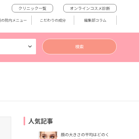
クリニック一覧
オンラインコスメ診断
題の院内メニュー
こだわりの成分
編集部コラム
人気記事
顔の大きさの平均はどのく