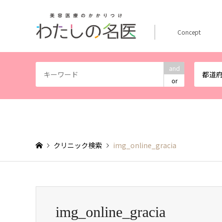
Concept
and
都道
or
クリニック検索
img_online_gracia
img_online_gracia