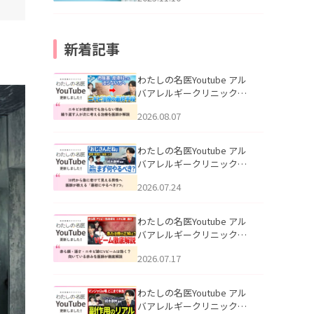
新着記事
わたしの名医Youtube アル
バアレルギークリニック札
幌「ニキビが皮膚科でも治
2026.08.07
らない理由｜繰り返す人が
次に考える治療を医師が解
説」を公開いたしました。
わたしの名医Youtube アル
バアレルギークリニック札
幌「30代から急に老けて見
2026.07.24
える男性へ｜医師が教える
「最初にやるべき3つ」」を
公開いたしました。
わたしの名医Youtube アル
バアレルギークリニック札
幌「赤ら顔・酒さ・ニキビ
2026.07.17
跡にVビームは効く？向いて
いる赤みを医師が徹底解
説」を公開いたしました。
わたしの名医Youtube アル
バアレルギークリニック札