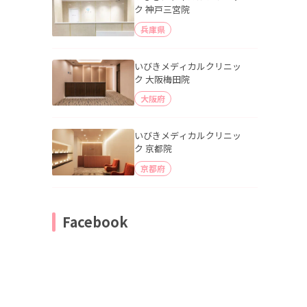
ク 神戸三宮院
兵庫県
いびきメディカルクリニッ
ク 大阪梅田院
大阪府
いびきメディカルクリニッ
ク 京都院
京都府
Facebook