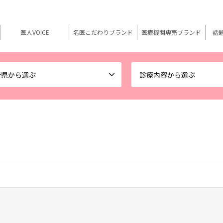
医人VOICE
名医こだわりブランド
医療機関専売ブランド
話
府県から選ぶ
診療内容から選ぶ