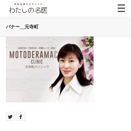
バナー__元寺町