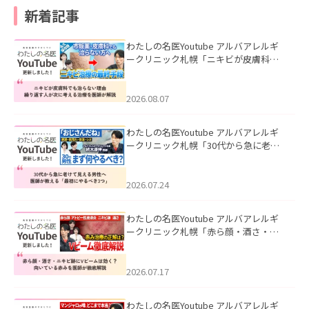
新着記事
わたしの名医Youtube アルバアレルギ
ークリニック札幌「ニキビが皮膚科で
も治らない理由｜繰り返す人が次に考
える治療を医師が解説」を公開いたし
ました。
2026.08.07
わたしの名医Youtube アルバアレルギ
ークリニック札幌「30代から急に老け
て見える男性へ｜医師が教える「最初
にやるべき3つ」」を公開いたしまし
た。
2026.07.24
わたしの名医Youtube アルバアレルギ
ークリニック札幌「赤ら顔・酒さ・ニ
キビ跡にVビームは効く？向いている赤
みを医師が徹底解説」を公開いたしま
した。
2026.07.17
わたしの名医Youtube アルバアレルギ