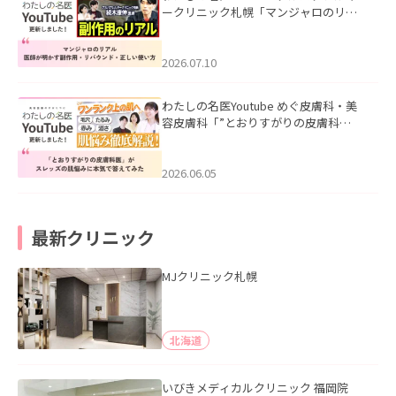
ークリニック札幌「マンジャロのリア
ル｜医師が明かす副作用・リバウン
ド・正しい使い方」を公開いたしまし
た。
2026.07.10
わたしの名医Youtube めぐ皮膚科・美
容皮膚科「”とおりすがりの皮膚科
医”がスレッズの肌悩みに本気で答えて
みた」を公開いたしました。
2026.06.05
最新クリニック
MJクリニック札幌
北海道
いびきメディカルクリニック 福岡院