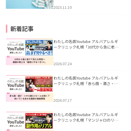
2023.11.10
新着記事
わたしの名医Youtube アルバアレルギ
ークリニック札幌「30代から急に老け
て見える男性へ｜医師が教える「最初
にやるべき3つ」」を公開いたしまし
た。
2026.07.24
わたしの名医Youtube アルバアレルギ
ークリニック札幌「赤ら顔・酒さ・ニ
キビ跡にVビームは効く？向いている赤
みを医師が徹底解説」を公開いたしま
した。
2026.07.17
わたしの名医Youtube アルバアレルギ
ークリニック札幌「マンジャロのリア
ル｜医師が明かす副作用・リバウン