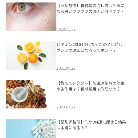
【医師監修】稗粒腫の治し方は？気に
なる白いブツブツの原因と自宅ででき
るケアについて
2023.11.17
ビタミンCは朝つけちゃだめ？日焼け
やシミの原因になるってホント？
2021.09.22
【教えてドクター】防風通聖散の効果
や副作用は？長期服用は危険なの？
2023.07.27
【薬剤師監修】ミヤBM錠に痩せる効果
は本当にあるの？