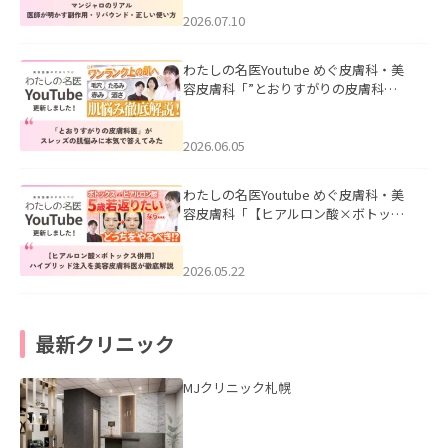
ド・正しい使い方」を公開いたしまし
た。
2026.07.10
わたしの名医Youtube めぐ皮膚科・美
容皮膚科「”とおりすがりの皮膚科
医”がスレッズの肌悩みに本気で答えて
みた」を公開いたしました。
2026.06.05
わたしの名医Youtube めぐ皮膚科・美
容皮膚科「【ヒアルロン酸×ボトック
ス併用】ハイブリッド注入を美容皮膚
科医が徹底解説」を公開いたしまし
た。
2026.05.22
最新クリニック
MJクリニック札幌