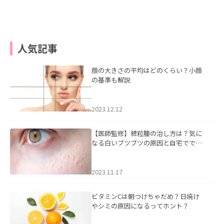
人気記事
顔の大きさの平均はどのくらい？小顔
の基準も解説
2023.12.12
【医師監修】稗粒腫の治し方は？気に
なる白いブツブツの原因と自宅ででき
るケアについて
2023.11.17
ビタミンCは朝つけちゃだめ？日焼け
やシミの原因になるってホント？