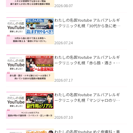
ました。
2026.08.07
わたしの名医Youtube アルバアレルギ
ークリニック札幌「30代から急に老け
て見える男性へ｜医師が教える「最初
にやるべき3つ」」を公開いたしまし
た。
2026.07.24
わたしの名医Youtube アルバアレルギ
ークリニック札幌「赤ら顔・酒さ・ニ
キビ跡にVビームは効く？向いている赤
みを医師が徹底解説」を公開いたしま
した。
2026.07.17
わたしの名医Youtube アルバアレルギ
ークリニック札幌「マンジャロのリア
ル｜医師が明かす副作用・リバウン
ド・正しい使い方」を公開いたしまし
た。
2026.07.10
わたしの名医Youtube めぐ皮膚科・美