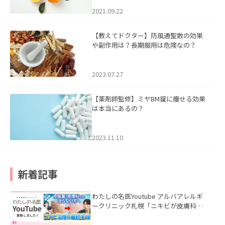
2021.09.22
【教えてドクター】防風通聖散の効果
や副作用は？長期服用は危険なの？
2023.07.27
【薬剤師監修】ミヤBM錠に痩せる効果
は本当にあるの？
2023.11.10
新着記事
わたしの名医Youtube アルバアレルギ
ークリニック札幌「ニキビが皮膚科で
も治らない理由｜繰り返す人が次に考
える治療を医師が解説」を公開いたし