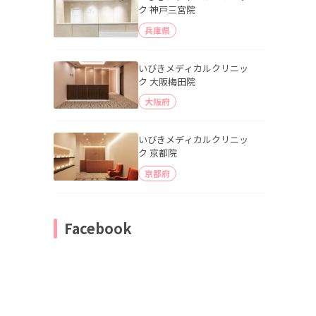
ク 神戸三宮院
兵庫県
いびきメディカルクリニッ
ク 大阪梅田院
大阪府
いびきメディカルクリニッ
ク 京都院
京都府
Facebook