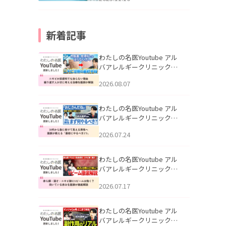
新着記事
わたしの名医Youtube アル
バアレルギークリニック札
幌「ニキビが皮膚科でも治
2026.08.07
らない理由｜繰り返す人が
次に考える治療を医師が解
説」を公開いたしました。
わたしの名医Youtube アル
バアレルギークリニック札
幌「30代から急に老けて見
2026.07.24
える男性へ｜医師が教える
「最初にやるべき3つ」」を
公開いたしました。
わたしの名医Youtube アル
バアレルギークリニック札
幌「赤ら顔・酒さ・ニキビ
2026.07.17
跡にVビームは効く？向いて
いる赤みを医師が徹底解
説」を公開いたしました。
わたしの名医Youtube アル
バアレルギークリニック札