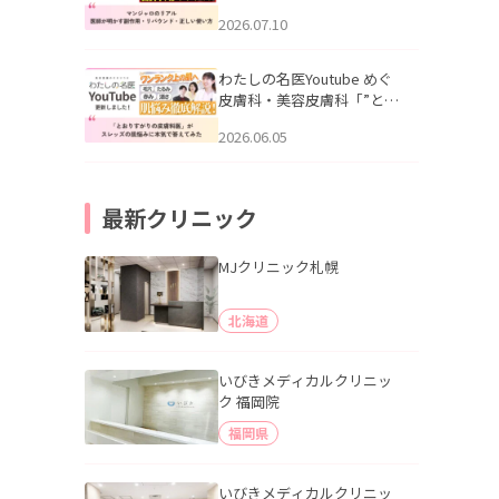
幌「マンジャロのリアル｜
2026.07.10
医師が明かす副作用・リバ
ウンド・正しい使い方」を
公開いたしました。
わたしの名医Youtube めぐ
皮膚科・美容皮膚科「”とお
りすがりの皮膚科医”がスレ
2026.06.05
ッズの肌悩みに本気で答え
てみた」を公開いたしまし
た。
最新クリニック
MJクリニック札幌
北海道
いびきメディカルクリニッ
ク 福岡院
福岡県
いびきメディカルクリニッ