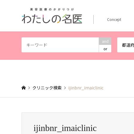
Concept
and
都道
or
クリニック検索
ijinbnr_imaiclinic
ijinbnr_imaiclinic