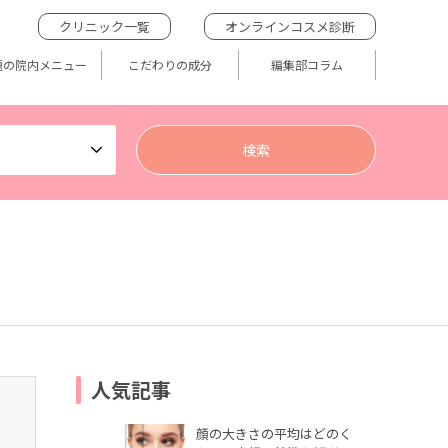
クリニック一覧
オンラインコスメ診断
題の院内メニュー
こだわりの成分
編集部コラム
人気記事
顔の大きさの平均はどのく