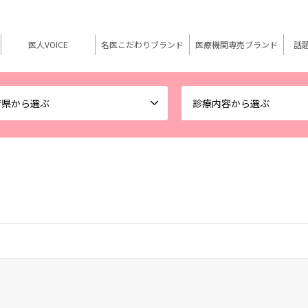
医人VOICE
名医こだわりブランド
医療機関専売ブランド
話
府県から選ぶ
診療内容から選ぶ