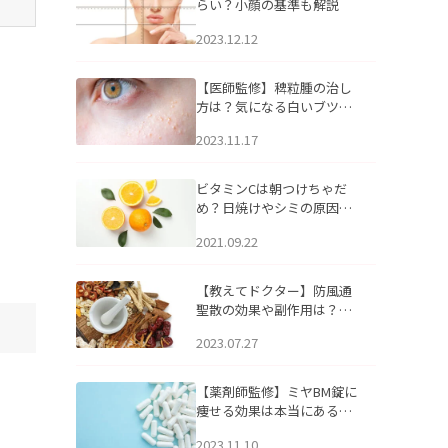
らい？小顔の基準も解説
2023.12.12
【医師監修】稗粒腫の治し
方は？気になる白いブツブ
ツの原因と自宅でできるケ
2023.11.17
アについて
ビタミンCは朝つけちゃだ
め？日焼けやシミの原因に
なるってホント？
2021.09.22
【教えてドクター】防風通
聖散の効果や副作用は？長
期服用は危険なの？
2023.07.27
【薬剤師監修】ミヤBM錠に
痩せる効果は本当にある
の？
2023.11.10