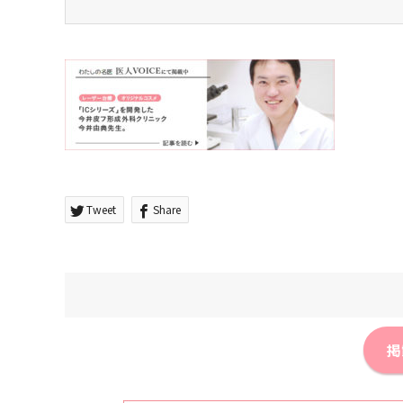
Tweet
Share
掲