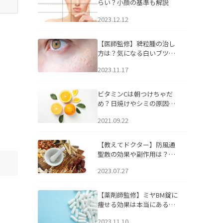
らい？小顔の基準も解説
2023.12.12
【医師監修】稗粒腫の治し
方は？気になる白いブツブ
ツの原因と自宅でできるケ
2023.11.17
アについて
ビタミンCは朝つけちゃだ
め？日焼けやシミの原因に
なるってホント？
2021.09.22
【教えてドクター】防風通
聖散の効果や副作用は？長
期服用は危険なの？
2023.07.27
【薬剤師監修】ミヤBM錠に
痩せる効果は本当にある
の？
2023.11.10