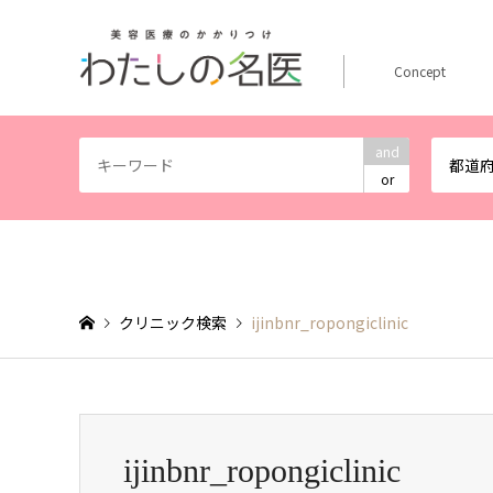
Concept
and
都道
or
クリニック検索
ijinbnr_ropongiclinic
ijinbnr_ropongiclinic