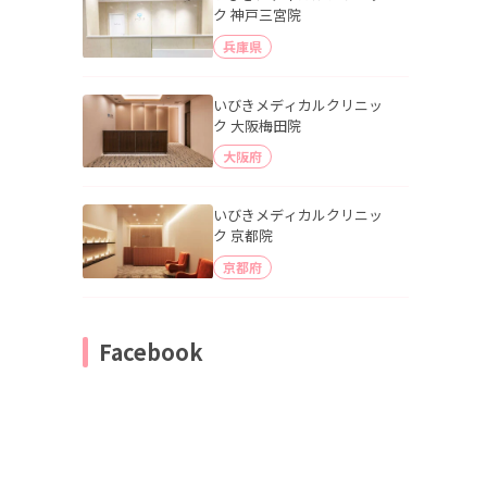
ク 神戸三宮院
兵庫県
いびきメディカルクリニッ
ク 大阪梅田院
大阪府
いびきメディカルクリニッ
ク 京都院
京都府
Facebook