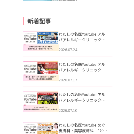
新着記事
わたしの名医Youtube アル
バアレルギークリニック札
幌「30代から急に老けて見
2026.07.24
える男性へ｜医師が教える
「最初にやるべき3つ」」を
公開いたしました。
わたしの名医Youtube アル
バアレルギークリニック札
幌「赤ら顔・酒さ・ニキビ
2026.07.17
跡にVビームは効く？向いて
いる赤みを医師が徹底解
説」を公開いたしました。
わたしの名医Youtube アル
バアレルギークリニック札
幌「マンジャロのリアル｜
2026.07.10
医師が明かす副作用・リバ
ウンド・正しい使い方」を
公開いたしました。
わたしの名医Youtube めぐ
皮膚科・美容皮膚科「”とお