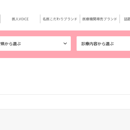
医人VOICE
名医こだわりブランド
医療機関専売ブランド
話
府県から選ぶ
診療内容から選ぶ