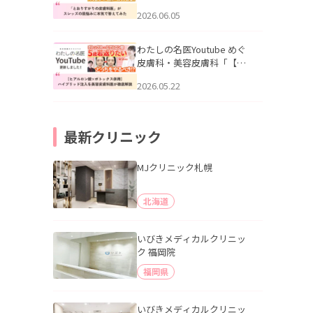
りすがりの皮膚科医”がスレ
2026.06.05
ッズの肌悩みに本気で答え
てみた」を公開いたしまし
た。
わたしの名医Youtube めぐ
皮膚科・美容皮膚科「【ヒ
アルロン酸×ボトックス併
2026.05.22
用】ハイブリッド注入を美
容皮膚科医が徹底解説」を
公開いたしました。
最新クリニック
MJクリニック札幌
北海道
いびきメディカルクリニッ
ク 福岡院
福岡県
いびきメディカルクリニッ