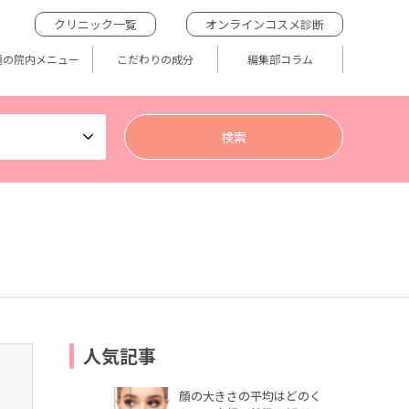
クリニック一覧
オンラインコスメ診断
題の院内メニュー
こだわりの成分
編集部コラム
人気記事
顔の大きさの平均はどのく