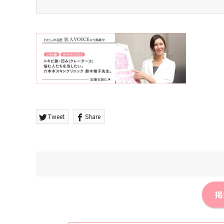
Tweet
Share
掲