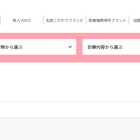
医人VOICE
名医こだわりブランド
医療機関専売ブランド
話
府県から選ぶ
診療内容から選ぶ