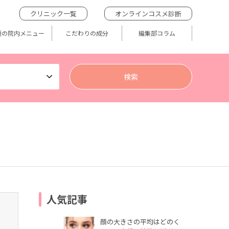
クリニック一覧
オンラインコスメ診断
題の院内メニュー
こだわりの成分
編集部コラム
人気記事
顔の大きさの平均はどのく