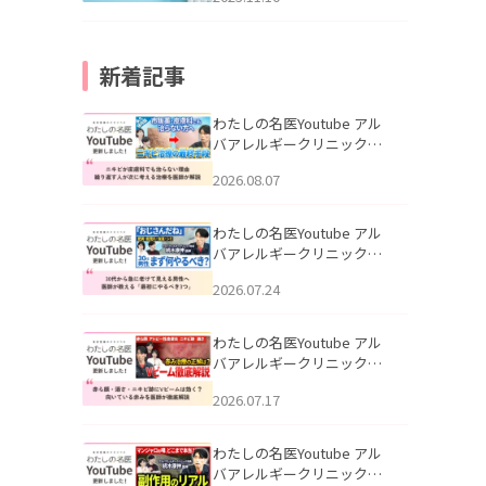
新着記事
わたしの名医Youtube アル
バアレルギークリニック札
幌「ニキビが皮膚科でも治
2026.08.07
らない理由｜繰り返す人が
次に考える治療を医師が解
説」を公開いたしました。
わたしの名医Youtube アル
バアレルギークリニック札
幌「30代から急に老けて見
2026.07.24
える男性へ｜医師が教える
「最初にやるべき3つ」」を
公開いたしました。
わたしの名医Youtube アル
バアレルギークリニック札
幌「赤ら顔・酒さ・ニキビ
2026.07.17
跡にVビームは効く？向いて
いる赤みを医師が徹底解
説」を公開いたしました。
わたしの名医Youtube アル
バアレルギークリニック札