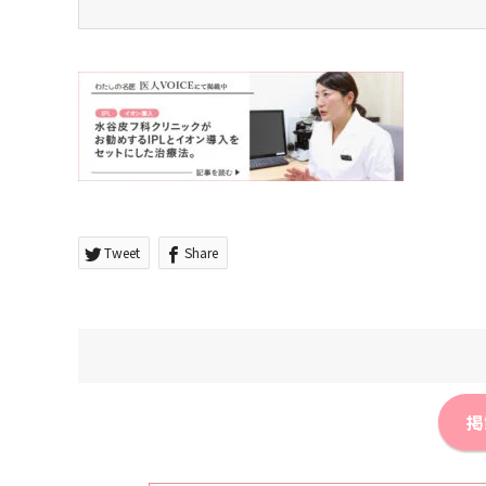
Tweet
Share
掲