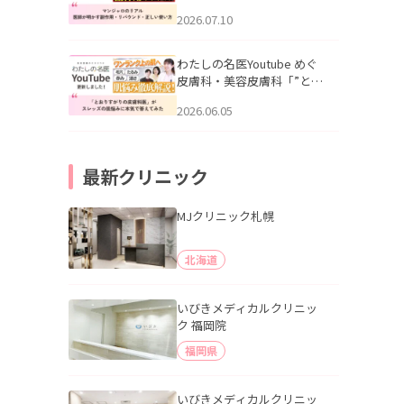
幌「マンジャロのリアル｜
2026.07.10
医師が明かす副作用・リバ
ウンド・正しい使い方」を
公開いたしました。
わたしの名医Youtube めぐ
皮膚科・美容皮膚科「”とお
りすがりの皮膚科医”がスレ
2026.06.05
ッズの肌悩みに本気で答え
てみた」を公開いたしまし
た。
最新クリニック
MJクリニック札幌
北海道
いびきメディカルクリニッ
ク 福岡院
福岡県
いびきメディカルクリニッ