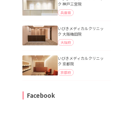
ク 神戸三宮院
兵庫県
いびきメディカルクリニッ
ク 大阪梅田院
大阪府
いびきメディカルクリニッ
ク 京都院
京都府
Facebook