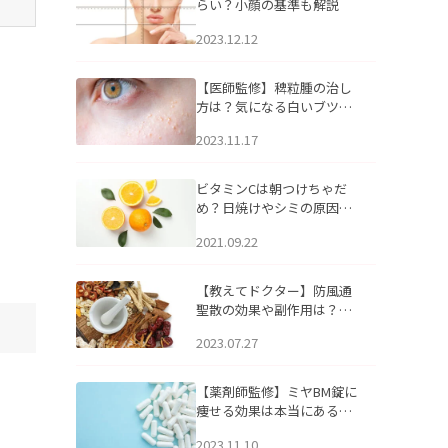
らい？小顔の基準も解説
2023.12.12
【医師監修】稗粒腫の治し
方は？気になる白いブツブ
ツの原因と自宅でできるケ
2023.11.17
アについて
ビタミンCは朝つけちゃだ
め？日焼けやシミの原因に
なるってホント？
2021.09.22
【教えてドクター】防風通
聖散の効果や副作用は？長
期服用は危険なの？
2023.07.27
【薬剤師監修】ミヤBM錠に
痩せる効果は本当にある
の？
2023.11.10