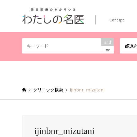
Concept
and
都道
or
クリニック検索
ijinbnr_mizutani
ijinbnr_mizutani