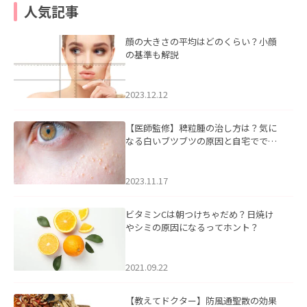
人気記事
顔の大きさの平均はどのくらい？小顔
の基準も解説
2023.12.12
【医師監修】稗粒腫の治し方は？気に
なる白いブツブツの原因と自宅ででき
るケアについて
2023.11.17
ビタミンCは朝つけちゃだめ？日焼け
やシミの原因になるってホント？
2021.09.22
【教えてドクター】防風通聖散の効果