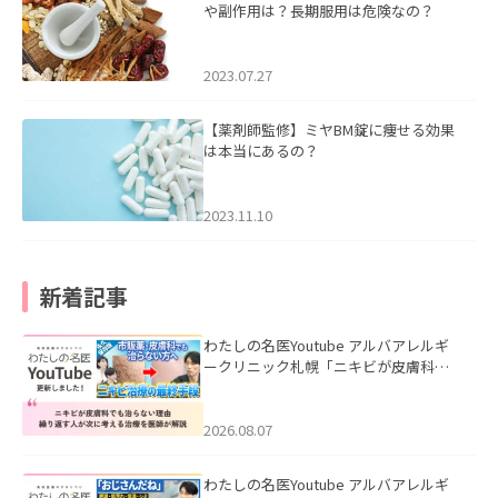
や副作用は？長期服用は危険なの？
2023.07.27
【薬剤師監修】ミヤBM錠に痩せる効果
は本当にあるの？
2023.11.10
新着記事
わたしの名医Youtube アルバアレルギ
ークリニック札幌「ニキビが皮膚科で
も治らない理由｜繰り返す人が次に考
える治療を医師が解説」を公開いたし
ました。
2026.08.07
わたしの名医Youtube アルバアレルギ