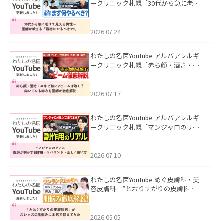
ークリニック札幌「30代から急に老け
て見える男性へ｜医師が教える「最初
にやるべき3つ」」を公開いたしまし
た。
2026.07.24
わたしの名医Youtube アルバアレルギ
ークリニック札幌「赤ら顔・酒さ・ニ
キビ跡にVビームは効く？向いている赤
みを医師が徹底解説」を公開いたしま
した。
2026.07.17
わたしの名医Youtube アルバアレルギ
ークリニック札幌「マンジャロのリア
ル｜医師が明かす副作用・リバウン
ド・正しい使い方」を公開いたしまし
た。
2026.07.10
わたしの名医Youtube めぐ皮膚科・美
容皮膚科「”とおりすがりの皮膚科
医”がスレッズの肌悩みに本気で答えて
みた」を公開いたしました。
2026.06.05