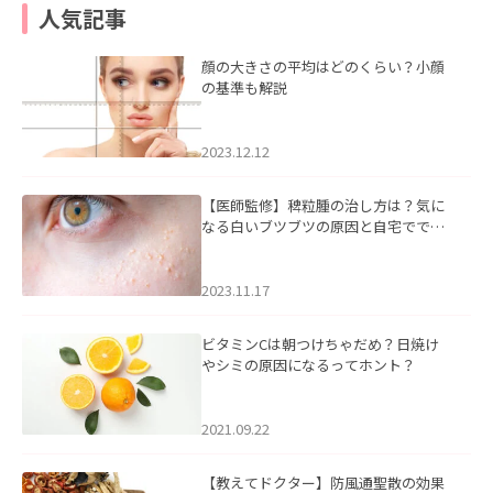
人気記事
顔の大きさの平均はどのくらい？小顔
の基準も解説
2023.12.12
【医師監修】稗粒腫の治し方は？気に
なる白いブツブツの原因と自宅ででき
るケアについて
2023.11.17
ビタミンCは朝つけちゃだめ？日焼け
やシミの原因になるってホント？
2021.09.22
【教えてドクター】防風通聖散の効果