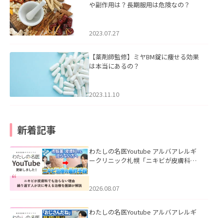
や副作用は？長期服用は危険なの？
2023.07.27
【薬剤師監修】ミヤBM錠に痩せる効果
は本当にあるの？
2023.11.10
新着記事
わたしの名医Youtube アルバアレルギ
ークリニック札幌「ニキビが皮膚科で
も治らない理由｜繰り返す人が次に考
える治療を医師が解説」を公開いたし
ました。
2026.08.07
わたしの名医Youtube アルバアレルギ