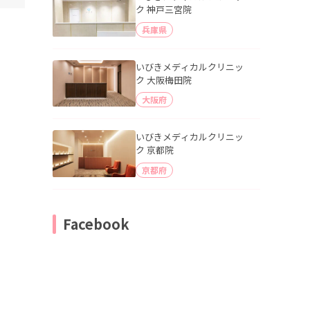
ク 神戸三宮院
兵庫県
いびきメディカルクリニッ
ク 大阪梅田院
大阪府
いびきメディカルクリニッ
ク 京都院
京都府
Facebook