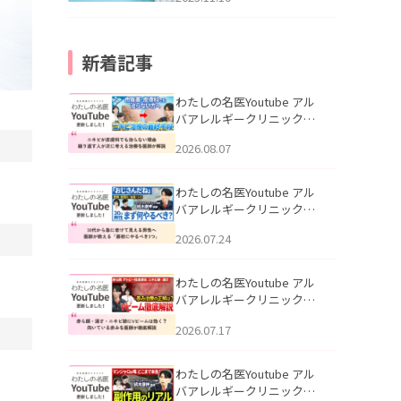
新着記事
わたしの名医Youtube アル
バアレルギークリニック札
幌「ニキビが皮膚科でも治
2026.08.07
らない理由｜繰り返す人が
次に考える治療を医師が解
説」を公開いたしました。
わたしの名医Youtube アル
バアレルギークリニック札
幌「30代から急に老けて見
2026.07.24
える男性へ｜医師が教える
「最初にやるべき3つ」」を
公開いたしました。
わたしの名医Youtube アル
バアレルギークリニック札
幌「赤ら顔・酒さ・ニキビ
2026.07.17
跡にVビームは効く？向いて
いる赤みを医師が徹底解
説」を公開いたしました。
わたしの名医Youtube アル
バアレルギークリニック札