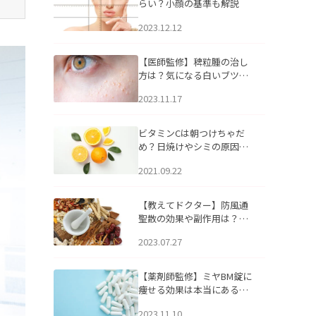
らい？小顔の基準も解説
2023.12.12
【医師監修】稗粒腫の治し
方は？気になる白いブツブ
ツの原因と自宅でできるケ
2023.11.17
アについて
ビタミンCは朝つけちゃだ
め？日焼けやシミの原因に
なるってホント？
2021.09.22
【教えてドクター】防風通
聖散の効果や副作用は？長
期服用は危険なの？
2023.07.27
【薬剤師監修】ミヤBM錠に
痩せる効果は本当にある
の？
2023.11.10