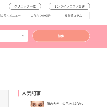
クリニック一覧
オンラインコスメ診断
題の院内メニュー
こだわりの成分
編集部コラム
人気記事
顔の大きさの平均はどのく