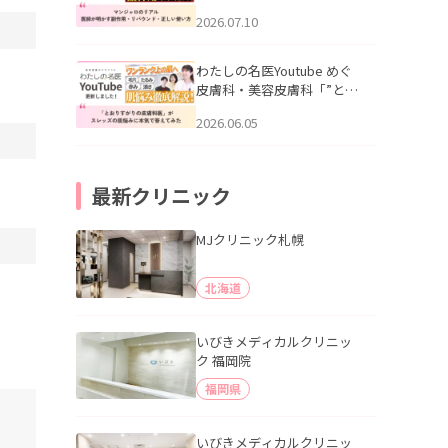
幌「マンジャロのリアル｜
2026.07.10
医師が明かす副作用・リバ
ウンド・正しい使い方」を
公開いたしました。
わたしの名医Youtube めぐ
皮膚科・美容皮膚科「”とお
りすがりの皮膚科医”がスレ
2026.06.05
ッズの肌悩みに本気で答え
てみた」を公開いたしまし
た。
最新クリニック
MJクリニック札幌
北海道
いびきメディカルクリニッ
ク 福岡院
福岡県
いびきメディカルクリニッ