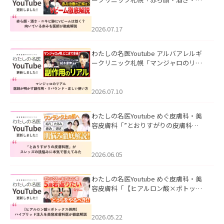
キビ跡にVビームは効く？向いている赤
みを医師が徹底解説」を公開いたしま
した。
2026.07.17
わたしの名医Youtube アルバアレルギ
ークリニック札幌「マンジャロのリア
ル｜医師が明かす副作用・リバウン
ド・正しい使い方」を公開いたしまし
た。
2026.07.10
わたしの名医Youtube めぐ皮膚科・美
容皮膚科「”とおりすがりの皮膚科
医”がスレッズの肌悩みに本気で答えて
みた」を公開いたしました。
2026.06.05
わたしの名医Youtube めぐ皮膚科・美
容皮膚科「【ヒアルロン酸×ボトック
ス併用】ハイブリッド注入を美容皮膚
科医が徹底解説」を公開いたしまし
た。
2026.05.22