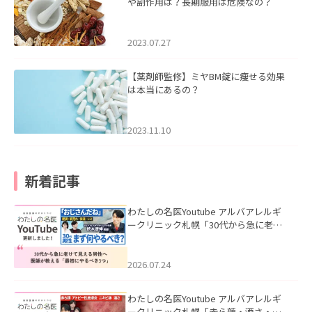
や副作用は？長期服用は危険なの？
2023.07.27
【薬剤師監修】ミヤBM錠に痩せる効果
は本当にあるの？
2023.11.10
新着記事
わたしの名医Youtube アルバアレルギ
ークリニック札幌「30代から急に老け
て見える男性へ｜医師が教える「最初
にやるべき3つ」」を公開いたしまし
た。
2026.07.24
わたしの名医Youtube アルバアレルギ
ークリニック札幌「赤ら顔・酒さ・ニ