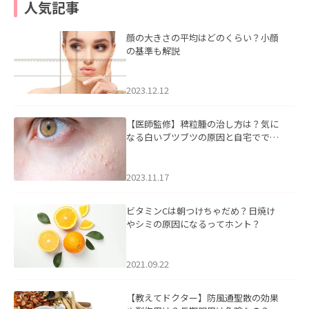
人気記事
顔の大きさの平均はどのくらい？小顔
の基準も解説
2023.12.12
【医師監修】稗粒腫の治し方は？気に
なる白いブツブツの原因と自宅ででき
るケアについて
2023.11.17
ビタミンCは朝つけちゃだめ？日焼け
やシミの原因になるってホント？
2021.09.22
【教えてドクター】防風通聖散の効果