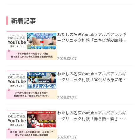
新着記事
わたしの名医Youtube アルバアレルギ
ークリニック札幌「ニキビが皮膚科で
も治らない理由｜繰り返す人が次に考
える治療を医師が解説」を公開いたし
ました。
2026.08.07
わたしの名医Youtube アルバアレルギ
ークリニック札幌「30代から急に老け
て見える男性へ｜医師が教える「最初
にやるべき3つ」」を公開いたしまし
た。
2026.07.24
わたしの名医Youtube アルバアレルギ
ークリニック札幌「赤ら顔・酒さ・ニ
キビ跡にVビームは効く？向いている赤
みを医師が徹底解説」を公開いたしま
した。
2026.07.17