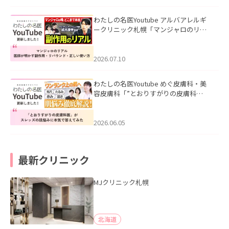
わたしの名医Youtube アルバアレルギ
ークリニック札幌「マンジャロのリア
ル｜医師が明かす副作用・リバウン
ド・正しい使い方」を公開いたしまし
た。
2026.07.10
わたしの名医Youtube めぐ皮膚科・美
容皮膚科「”とおりすがりの皮膚科
医”がスレッズの肌悩みに本気で答えて
みた」を公開いたしました。
2026.06.05
最新クリニック
MJクリニック札幌
北海道