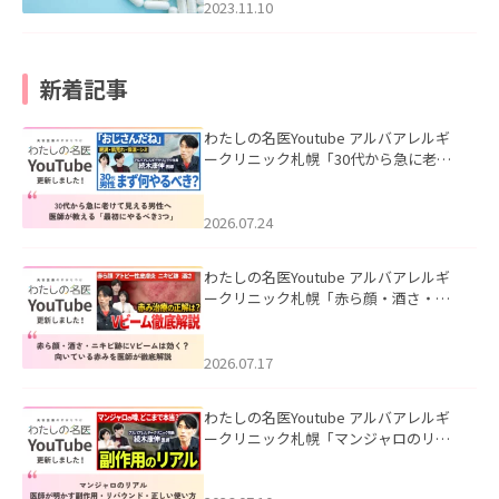
2023.11.10
新着記事
わたしの名医Youtube アルバアレルギ
ークリニック札幌「30代から急に老け
て見える男性へ｜医師が教える「最初
にやるべき3つ」」を公開いたしまし
た。
2026.07.24
わたしの名医Youtube アルバアレルギ
ークリニック札幌「赤ら顔・酒さ・ニ
キビ跡にVビームは効く？向いている赤
みを医師が徹底解説」を公開いたしま
した。
2026.07.17
わたしの名医Youtube アルバアレルギ
ークリニック札幌「マンジャロのリア
ル｜医師が明かす副作用・リバウン
ド・正しい使い方」を公開いたしまし