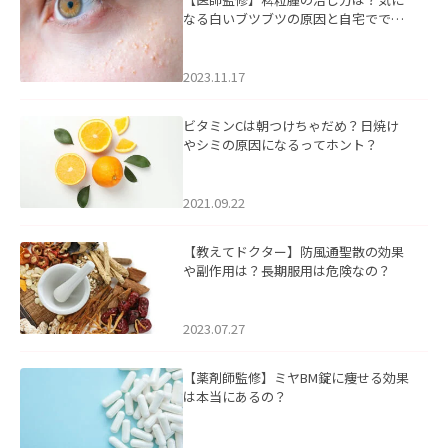
なる白いブツブツの原因と自宅ででき
るケアについて
2023.11.17
ビタミンCは朝つけちゃだめ？日焼け
やシミの原因になるってホント？
2021.09.22
【教えてドクター】防風通聖散の効果
や副作用は？長期服用は危険なの？
2023.07.27
【薬剤師監修】ミヤBM錠に痩せる効果
は本当にあるの？