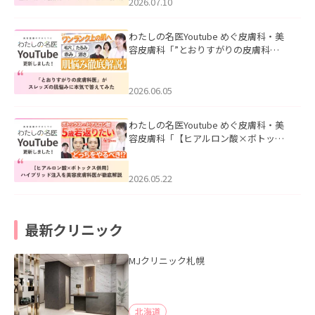
た。
2026.07.10
わたしの名医Youtube めぐ皮膚科・美
容皮膚科「”とおりすがりの皮膚科
医”がスレッズの肌悩みに本気で答えて
みた」を公開いたしました。
2026.06.05
わたしの名医Youtube めぐ皮膚科・美
容皮膚科「【ヒアルロン酸×ボトック
ス併用】ハイブリッド注入を美容皮膚
科医が徹底解説」を公開いたしまし
た。
2026.05.22
最新クリニック
MJクリニック札幌
北海道