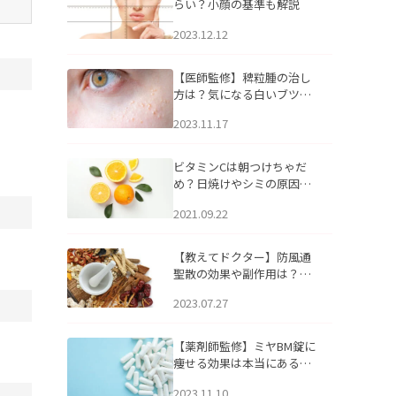
らい？小顔の基準も解説
2023.12.12
【医師監修】稗粒腫の治し
方は？気になる白いブツブ
ツの原因と自宅でできるケ
2023.11.17
アについて
ビタミンCは朝つけちゃだ
め？日焼けやシミの原因に
なるってホント？
2021.09.22
【教えてドクター】防風通
聖散の効果や副作用は？長
期服用は危険なの？
2023.07.27
【薬剤師監修】ミヤBM錠に
痩せる効果は本当にある
の？
2023.11.10