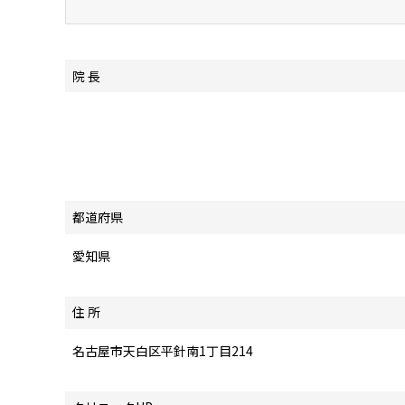
院 長
都道府県
愛知県
住 所
名古屋市天白区平針南1丁目214