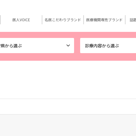
医人VOICE
名医こだわりブランド
医療機関専売ブランド
話
府県から選ぶ
診療内容から選ぶ