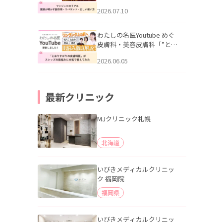
幌「マンジャロのリアル｜
2026.07.10
医師が明かす副作用・リバ
ウンド・正しい使い方」を
公開いたしました。
わたしの名医Youtube めぐ
皮膚科・美容皮膚科「”とお
りすがりの皮膚科医”がスレ
2026.06.05
ッズの肌悩みに本気で答え
てみた」を公開いたしまし
た。
最新クリニック
MJクリニック札幌
北海道
いびきメディカルクリニッ
ク 福岡院
福岡県
いびきメディカルクリニッ