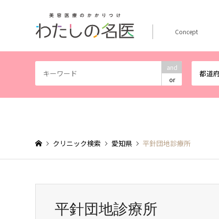
Concept
and
都道
or
クリニック検索
愛知県
平針団地診療所
平針団地診療所