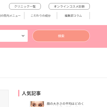
クリニック一覧
オンラインコスメ診断
題の院内メニュー
こだわりの成分
編集部コラム
人気記事
顔の大きさの平均はどのく