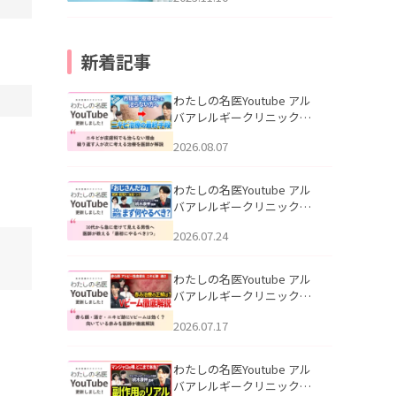
新着記事
わたしの名医Youtube アル
バアレルギークリニック札
幌「ニキビが皮膚科でも治
2026.08.07
らない理由｜繰り返す人が
次に考える治療を医師が解
説」を公開いたしました。
わたしの名医Youtube アル
バアレルギークリニック札
幌「30代から急に老けて見
2026.07.24
える男性へ｜医師が教える
「最初にやるべき3つ」」を
公開いたしました。
わたしの名医Youtube アル
バアレルギークリニック札
幌「赤ら顔・酒さ・ニキビ
2026.07.17
跡にVビームは効く？向いて
いる赤みを医師が徹底解
説」を公開いたしました。
わたしの名医Youtube アル
バアレルギークリニック札