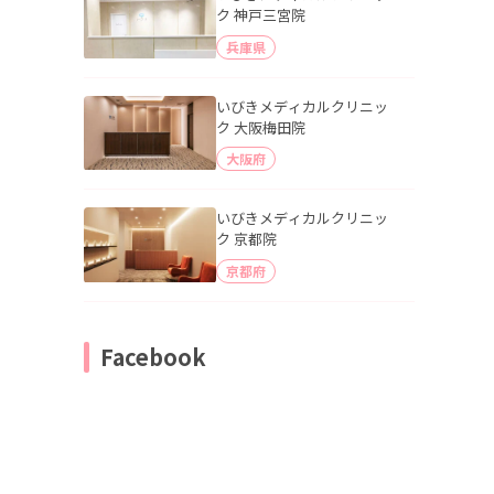
ク 神戸三宮院
兵庫県
いびきメディカルクリニッ
ク 大阪梅田院
大阪府
いびきメディカルクリニッ
ク 京都院
京都府
Facebook