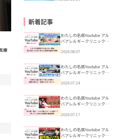
新着記事
わたしの名医Youtube アル
バアレルギークリニック札
幌「ニキビが皮膚科でも治
医療
2026.08.07
らない理由｜繰り返す人が
次に考える治療を医師が解
説」を公開いたしました。
わたしの名医Youtube アル
バアレルギークリニック札
幌「30代から急に老けて見
2026.07.24
える男性へ｜医師が教える
「最初にやるべき3つ」」を
公開いたしました。
わたしの名医Youtube アル
バアレルギークリニック札
幌「赤ら顔・酒さ・ニキビ
2026.07.17
跡にVビームは効く？向いて
いる赤みを医師が徹底解
説」を公開いたしました。
わたしの名医Youtube アル
バアレルギークリニック札