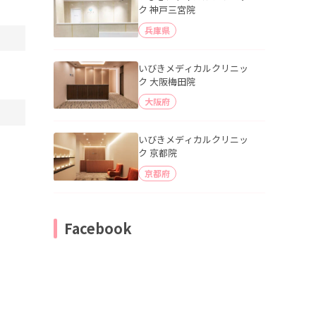
ク 神戸三宮院
兵庫県
いびきメディカルクリニッ
ク 大阪梅田院
大阪府
いびきメディカルクリニッ
ク 京都院
京都府
Facebook