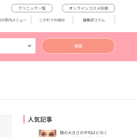
クリニック一覧
オンラインコスメ診断
題の院内メニュー
こだわりの成分
編集部コラム
人気記事
顔の大きさの平均はどのく