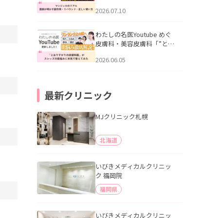
幌「マンジャロのリアル｜
2026.07.10
医師が明かす副作用・リバ
ウンド・正しい使い方」を
公開いたしました。
わたしの名医Youtube めぐ
皮膚科・美容皮膚科「”とお
りすがりの皮膚科医”がスレ
2026.06.05
ッズの肌悩みに本気で答え
てみた」を公開いたしまし
た。
最新クリニック
MJクリニック札幌
北海道
いびきメディカルクリニッ
ク 福岡院
福岡県
いびきメディカルクリニッ