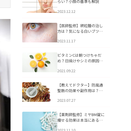
らい？小顔の基準も解説
2023.12.12
【医師監修】稗粒腫の治し
方は？気になる白いブツブ
ツの原因と自宅でできるケ
2023.11.17
アについて
ビタミンCは朝つけちゃだ
め？日焼けやシミの原因に
なるってホント？
2021.09.22
【教えてドクター】防風通
聖散の効果や副作用は？長
期服用は危険なの？
2023.07.27
【薬剤師監修】ミヤBM錠に
痩せる効果は本当にある
の？
2023.11.10