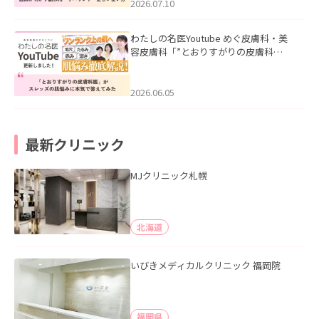
た。
2026.07.10
わたしの名医Youtube めぐ皮膚科・美
容皮膚科「”とおりすがりの皮膚科
医”がスレッズの肌悩みに本気で答えて
みた」を公開いたしました。
2026.06.05
最新クリニック
MJクリニック札幌
北海道
いびきメディカルクリニック 福岡院
福岡県