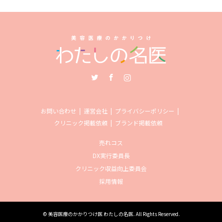
Twitter
Facebook
Instagram
お問い合わせ
運営会社
プライバシーポリシー
クリニック掲載依頼
ブランド掲載依頼
売れコス
DX実行委員長
クリニック収益向上委員会
採用情報
©
美容医療のかかりつけ医 わたしの名医
. All Rights Reserved.