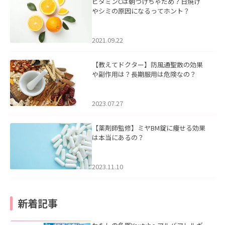
ビタミンCは朝つけちゃだめ？日焼け
やシミの原因になるってホント？
2021.09.22
【教えてドクター】防風通聖散の効果
や副作用は？長期服用は危険なの？
2023.07.27
【薬剤師監修】ミヤBM錠に痩せる効果
は本当にあるの？
2023.11.10
新着記事