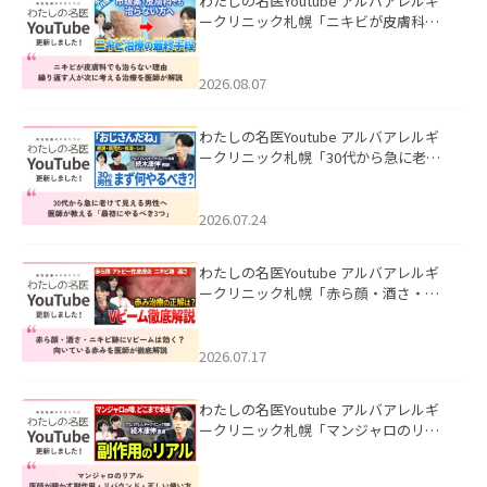
わたしの名医Youtube アルバアレルギ
ークリニック札幌「ニキビが皮膚科で
も治らない理由｜繰り返す人が次に考
える治療を医師が解説」を公開いたし
ました。
2026.08.07
わたしの名医Youtube アルバアレルギ
ークリニック札幌「30代から急に老け
て見える男性へ｜医師が教える「最初
にやるべき3つ」」を公開いたしまし
た。
2026.07.24
わたしの名医Youtube アルバアレルギ
ークリニック札幌「赤ら顔・酒さ・ニ
キビ跡にVビームは効く？向いている赤
みを医師が徹底解説」を公開いたしま
した。
2026.07.17
わたしの名医Youtube アルバアレルギ
ークリニック札幌「マンジャロのリア
ル｜医師が明かす副作用・リバウン
ド・正しい使い方」を公開いたしまし