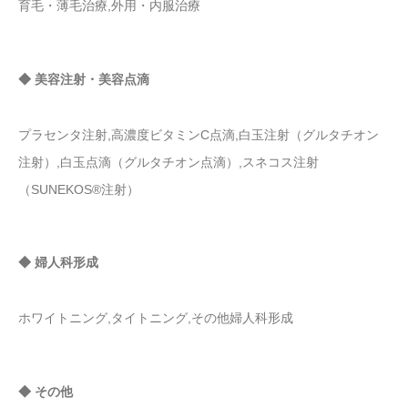
育毛・薄毛治療,外用・内服治療
◆ 美容注射・美容点滴
プラセンタ注射,高濃度ビタミンC点滴,白玉注射（グルタチオン
注射）,白玉点滴（グルタチオン点滴）,スネコス注射
（SUNEKOS®注射）
◆ 婦人科形成
ホワイトニング,タイトニング,その他婦人科形成
◆ その他