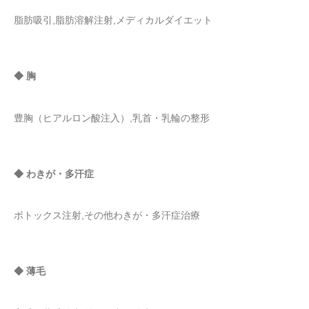
脂肪吸引,脂肪溶解注射,メディカルダイエット
◆ 胸
豊胸（ヒアルロン酸注入）,乳首・乳輪の整形
◆ わきが・多汗症
ボトックス注射,その他わきが・多汗症治療
◆ 薄毛