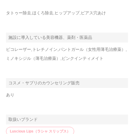
タトゥー除去,ほくろ除去,ヒップアップ,ピアス穴あけ
施設に導入している美容機器、薬剤・医薬品
ピコレーザー,トレチノイン,パントガール（女性用薄毛治療薬）,
ミノキシジル（薄毛治療薬）,ピンクインティメイト
コスメ・サプリのカウンセリング販売
あり
取扱いブランド
Luscious Lips（ラシャ スリップス）