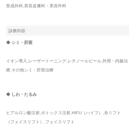
形成外科,美容皮膚科・美容外科
診療内容
◆ シミ・肝斑
イオン導入,レーザートーニング,レチノールピール,外用・内服治
療,その他シミ・肝斑治療
◆ しわ・たるみ
ヒアルロン酸注射,ボトックス注射,HIFU（ハイフ）,糸リフト
（フェイスリフト）,フェイスリフト