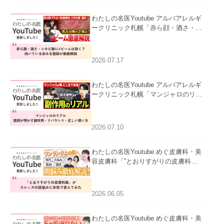
わたしの名医Youtube アルバアレルギ
ークリニック札幌「赤ら顔・酒さ・ニ
キビ跡にVビームは効く？向いている
赤みを医師が徹底解説」を公開いたし
ました。
2026.07.17
わたしの名医Youtube アルバアレルギ
ークリニック札幌「マンジャロのリア
ル｜医師が明かす副作用・リバウン
ド・正しい使い方」を公開いたしまし
た。
2026.07.10
わたしの名医Youtube めぐ皮膚科・美
容皮膚科「”とおりすがりの皮膚科
医”がスレッズの肌悩みに本気で答えて
みた」を公開いたしました。
2026.06.05
わたしの名医Youtube めぐ皮膚科・美