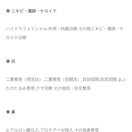
◆ ニキビ・傷跡・ケロイド
ハイドラフェイシャル,外用・内服治療,その他ニキビ・傷跡・ケ
ロイド治療
◆ 目
二重整形（埋没法）,二重整形（切開法）,目頭切開,目尻切開,まぶ
たのたるみ整形,クマ治療,その他目・目元整形
◆ 鼻
ヒアルロン酸注入,プロテアーゼ挿入,その他鼻整形